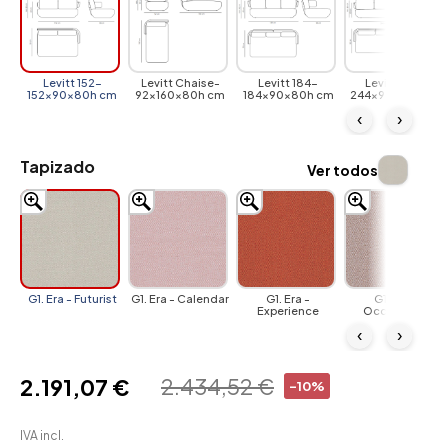
Levitt 152-
Levitt Chaise-
Levitt 184-
Levitt 244-
152x90x80h cm
92x160x80h cm
184x90x80h cm
244x90x80h cm
‹
›
Tapizado
Ver todos
G1. Era - Futurist
G1. Era - Calendar
G1. Era -
G1. Era -
Experience
Occurrence
‹
›
2.434,52 €
2.191,07 €
-10%
IVA incl.