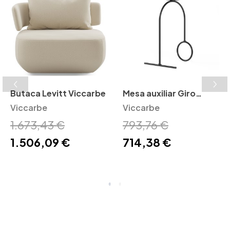
Butaca Levitt Viccarbe
Mesa auxiliar Giro
Viccarbe
Viccarbe
Viccarbe
1.673,43 €
793,76 €
1.506,09 €
714,38 €