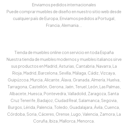
Enviamos pedidos internacionales
Puede comprar muebles de diseño en nuestro sitio web desde
cualquier país de Europa, Enviamos pedidos a Portugal,
Francia, Alemania...
Tienda de muebles online con servicio en toda España
Nuestra tienda de muebles modernos y muebles italianos sirve
sus productos en Madrid, Asturias, Cantabria, Navarra, La
Rioja, Madrid, Barcelona, Sevilla, Málaga, Cádiz, Vizcaya,
Guipúzcoa, Murcia, Alicante, Álava, Granada, Almería, Huelva,
Tarragona, Castellón, Gerona, Jaén, Teruel, León, Las Palmas,
Albacete, Huesca, Pontevedra, Valladolid, Zaragoza, Santa
Cruz Tenerife, Badajoz, Ciudad Real, Salamanca, Segovia,
Burgos, Lérida, Palencia, Toledo, Guadalajara, Ávila, Cuenca,
Córdoba, Soria, Cáceres, Orense, Lugo, Valencia, Zamora, La
Coruña, Ibiza, Mallorca, Menorca.