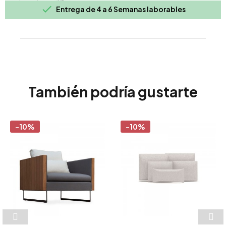

Entrega de 4 a 6 Semanas laborables
También podría gustarte
-10%
-10%