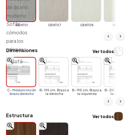
GENT01
GENT07
GENT08
GENT09
‹
›
Dimensiones
Ver todos
C- Módulo rincón
B- 195 cm. Brazo a
B- 195 cm. Brazo a
B- 215 cm. Brazo a
brazo derecho
la derecha
la izquierda
la derecha
‹
›
Estructura
Ver todos