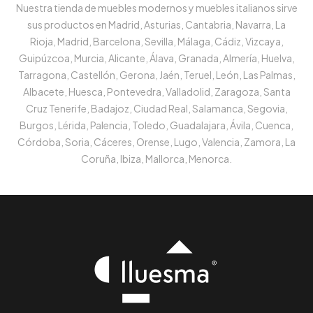
Nuestra tienda de muebles modernos y muebles italianos sirve
sus productos en Madrid, Asturias, Cantabria, Navarra, La
Rioja, Madrid, Barcelona, Sevilla, Málaga, Cádiz, Vizcaya,
Guipúzcoa, Murcia, Alicante, Álava, Granada, Almería, Huelva,
Tarragona, Castellón, Gerona, Jaén, Teruel, León, Las Palmas,
Albacete, Huesca, Pontevedra, Valladolid, Zaragoza, Santa
Cruz Tenerife, Badajoz, Ciudad Real, Salamanca, Segovia,
Burgos, Lérida, Palencia, Toledo, Guadalajara, Ávila, Cuenca,
Córdoba, Soria, Cáceres, Orense, Lugo, Valencia, Zamora, La
Coruña, Ibiza, Mallorca, Menorca.