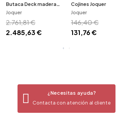
Butaca Deck madera
Cojines Joquer
Joquer
Joquer
Joquer
2.761,81 €
146,40 €
2.485,63 €
131,76 €
¿Necesitas ayuda?
Contacta con atención al cliente