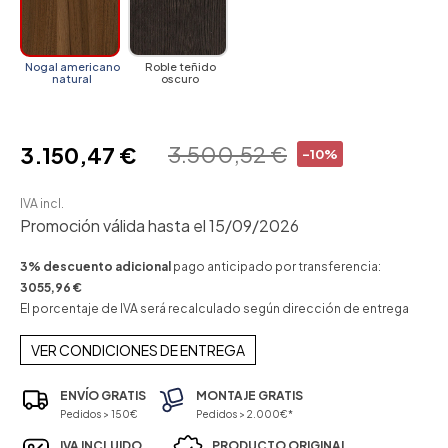
Nogal americano
Roble teñido
natural
oscuro
3.500,52 €
3.150,47 €
-10%
IVA incl.
Promoción válida hasta el 15/09/2026
3% descuento adicional
pago anticipado por transferencia:
3055,96 €
El porcentaje de IVA será recalculado según dirección de entrega
VER CONDICIONES DE ENTREGA
ENVÍO GRATIS
MONTAJE GRATIS
Pedidos > 150€
Pedidos > 2.000€*
IVA INCLUIDO
PRODUCTO ORIGINAL