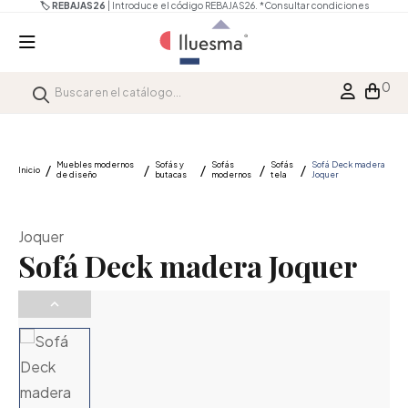
🏷️ REBAJAS26
| Introduce el código REBAJAS26.
*Consultar condiciones
0
Muebles modernos
Sofás y
Sofás
Sofás
Sofá Deck madera
Inicio
de diseño
butacas
modernos
tela
Joquer
Joquer
Sofá Deck madera Joquer