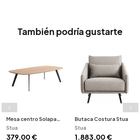
También podría gustarte
Mesa centro Solapa
Butaca Costura Stua
Stua
Stua
Stua
379,00 €
1.883,00 €