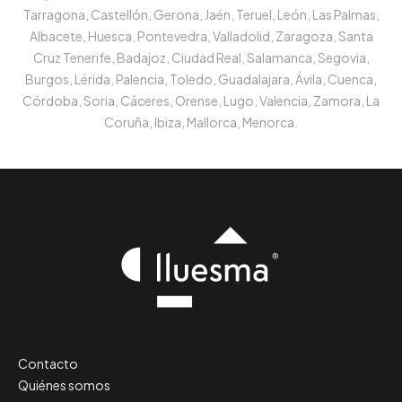
Tarragona, Castellón, Gerona, Jaén, Teruel, León, Las Palmas,
Albacete, Huesca, Pontevedra, Valladolid, Zaragoza, Santa
Cruz Tenerife, Badajoz, Ciudad Real, Salamanca, Segovia,
Burgos, Lérida, Palencia, Toledo, Guadalajara, Ávila, Cuenca,
Córdoba, Soria, Cáceres, Orense, Lugo, Valencia, Zamora, La
Coruña, Ibiza, Mallorca, Menorca.
Contacto
Quiénes somos