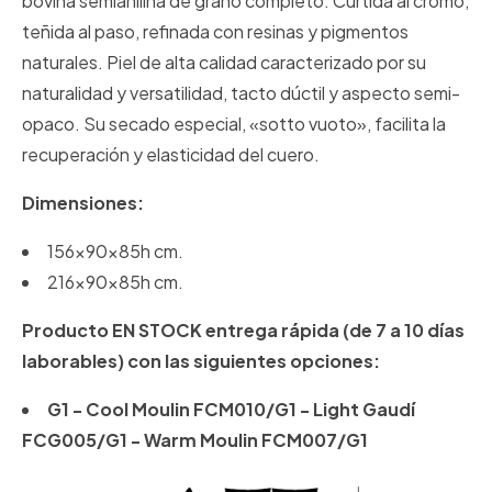
bovina semianilina de grano completo. Curtida al cromo,
teñida al paso, refinada con resinas y pigmentos
naturales. Piel de alta calidad caracterizado por su
naturalidad y versatilidad, tacto dúctil y aspecto semi-
opaco. Su secado especial, «sotto vuoto», facilita la
recuperación y elasticidad del cuero.
Dimensiones:
156x90x85h cm.
216x90x85h cm.
Producto EN STOCK entrega rápida (de 7 a 10 días
laborables) con las siguientes opciones:
G1 - Cool Moulin FCM010/G1 - Light Gaudí
FCG005/G1 - Warm Moulin FCM007/G1