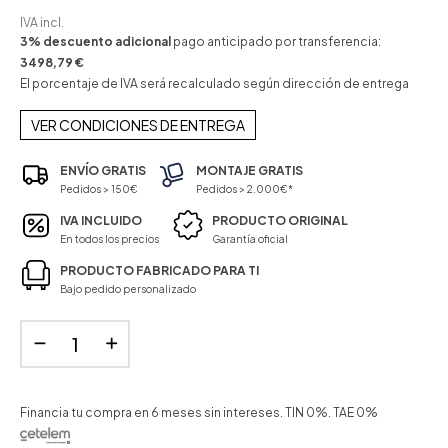
IVA incl.
3% descuento adicional
pago anticipado por transferencia:
3498,79 €
El porcentaje de IVA será recalculado según dirección de entrega
VER CONDICIONES DE ENTREGA
ENVÍO GRATIS
MONTAJE GRATIS
Pedidos > 150€
Pedidos > 2.000€*
IVA INCLUIDO
PRODUCTO ORIGINAL
En todos los precios
Garantía oficial
PRODUCTO FABRICADO PARA TI
Bajo pedido personalizado
Financia tu compra en 6 meses sin intereses. TIN 0%. TAE 0%