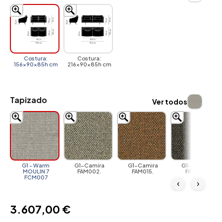
Costura:
Costura:
156x90x85h cm
216x90x85h cm
Tapizado
Ver todos
G1 - Warm
G1-Camira
G1-Camira
G1-Camira
MOULIN 7
FAM002.
FAM015.
FAM016.
FCM007
‹
›
3.607,00 €