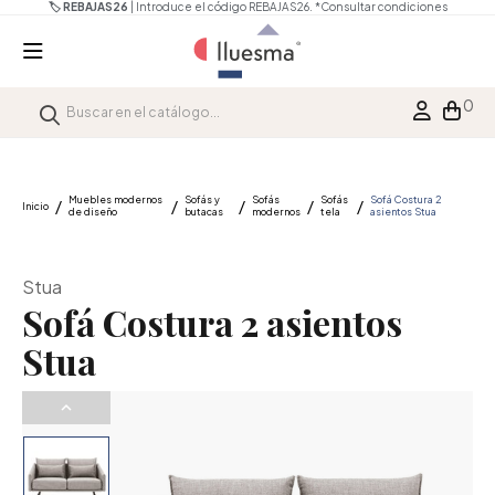
🏷️ REBAJAS26
| Introduce el código REBAJAS26.
*Consultar condiciones
0
Muebles modernos
Sofás y
Sofás
Sofás
Sofá Costura 2
Inicio
de diseño
butacas
modernos
tela
asientos Stua
Stua
Sofá Costura 2 asientos
Stua