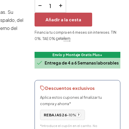
zas. Su
Añadir a la cesta
espaldo, del
terno del
Financia tu compra en 6 meses sin intereses. TIN
0%. TAE 0%
Envío y Montaje Gratis Plus+

Entrega de 4 a 6 Semanas laborables
Descuentos exclusivos
Aplica estos cupones al finalizar tu
compra y ahorra*
REBAJAS26
-10%
?
*Introduce el cupón en el carrito. No