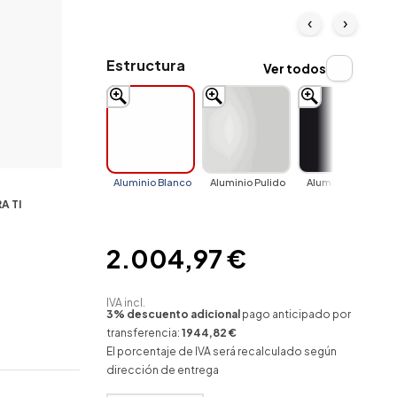
‹
›
Estructura
Ver todos
Aluminio Blanco
Aluminio Pulido
Aluminio Negro
A TI
2.004,97 €
IVA incl.
3% descuento adicional
pago anticipado por
transferencia:
1944,82 €
El porcentaje de IVA será recalculado según
dirección de entrega