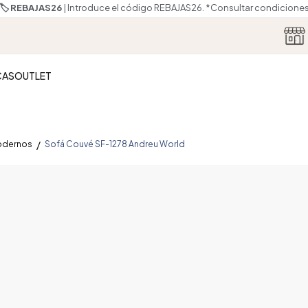
🏷️ REBAJAS26
| Introduce el código REBAJAS26.
*Consultar condicione
CAS
OUTLET
odernos
Sofá Couvé SF-1278 Andreu World