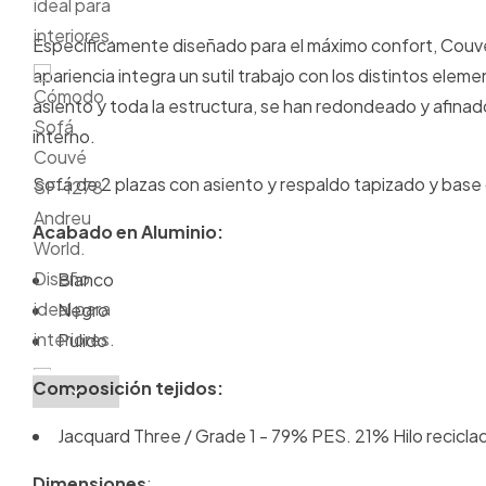
Específicamente diseñado para el máximo confort, Couve 
apariencia integra un sutil trabajo con los distintos elem
asiento y toda la estructura, se han redondeado y afinad
interno.
Sofá de 2 plazas con asiento y respaldo tapizado y base 
Acabado en Aluminio:
Blanco
Negro
Pulido
Composición tejidos:
Jacquard Three / Grade 1 - 79% PES. 21% Hilo reciclad
Dimensiones
: