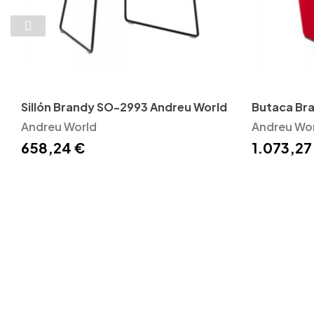
Sillón Brandy SO-2993 Andreu World
Butaca Br
Andreu World
World
Andreu Wo
658,24 €
1.073,27