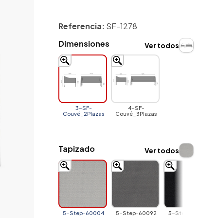
Referencia:
SF-1278
Dimensiones
Ver todos
3-SF-
4-SF-
Couvé_2Plazas
Couvé_3Plazas
Tapizado
Ver todos
5-Step-60004
5-Step-60092
5-Step-60999