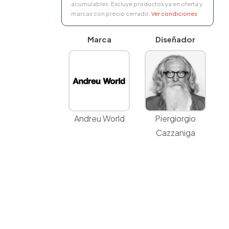
acumulables. Excluye productos ya en oferta y
marcas con precio cerrado.
Ver condiciones
Marca
Diseñador
Andreu World
Piergiorgio
Cazzaniga