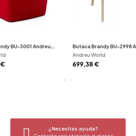
andy BU-3001 Andreu
Butaca Brandy BU-2998 
rld
World
Andreu World
 €
699,38 €
¿Necesitas ayuda?
Contacta con atención al cliente