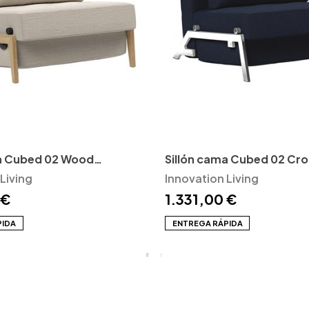
ma Cubed 02 Wood
Sillón cama Cubed 02 Cr
Living
Living
Innovation Living
Innovation Living
 €
1.331,00 €
PIDA
ENTREGA RÁPIDA