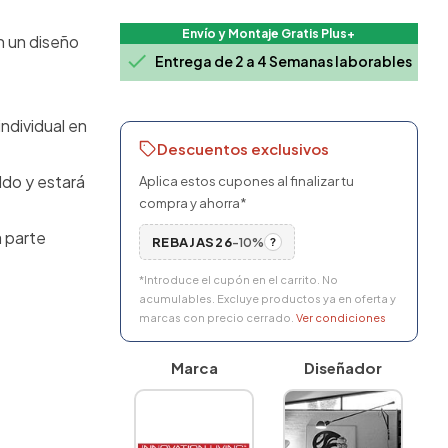
Envío y Montaje Gratis Plus+
n un diseño

Entrega de 2 a 4 Semanas laborables
ndividual en
Descuentos exclusivos
ldo y estará
Aplica estos cupones al finalizar tu
compra y ahorra*
a parte
REBAJAS26
-10%
?
*Introduce el cupón en el carrito. No
acumulables. Excluye productos ya en oferta y
marcas con precio cerrado.
Ver condiciones
Marca
Diseñador