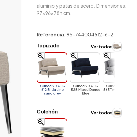
aluminio y patas de acero. Dimensiones:
97x96x78h cm.
Referencia:
95-744004612-6-2
Tapizado
Ver todos
Cubed 90 Alu -
Cubed 90 Alu -
Cubed 90 Alu -
612 Blida Lino
528 Mixed Dance
565 Twist-Granite
sand grey
Blue
Colchón
Ver todos