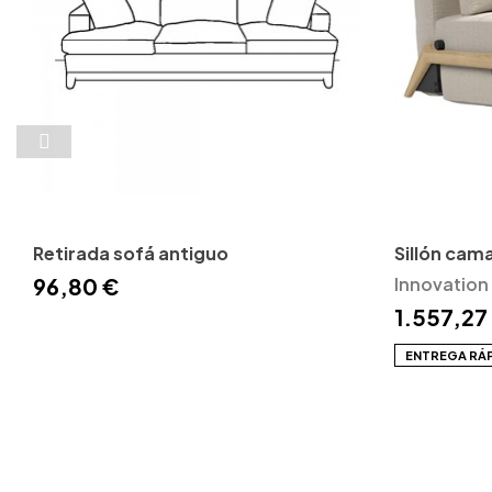
Retirada sofá antiguo
Sillón ca
96,80 €
Innovation 
Innovation 
1.557,27
ENTREGA RÁ