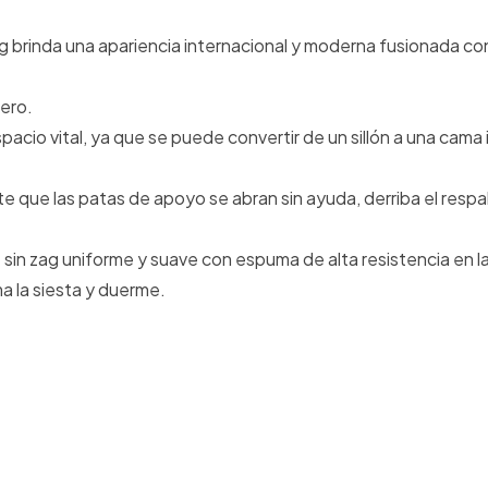
ng brinda una apariencia internacional y moderna fusionada co
ero.
io vital, ya que se puede convertir de un sillón a una cama i
mite que las patas de apoyo se abran sin ayuda, derriba el respa
sin zag uniforme y suave con espuma de alta resistencia en l
a la siesta y duerme.