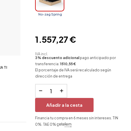
No-zag Spring
1.557,27 €
IVA incl.
3% descuento adicional
pago anticipado por
transferencia:
1510,55 €
A TI
El porcentaje de IVA será recalculado según
dirección de entrega
Añadir a la cesta
Financia tu compra en 6 meses sin intereses. TIN
0%. TAE 0%