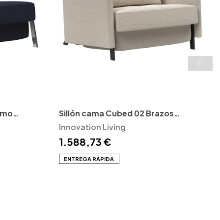
omo
Sillón cama Cubed 02 Brazos
Innovation Living
Innovation Living
1.588,73 €
ENTREGA RÁPIDA