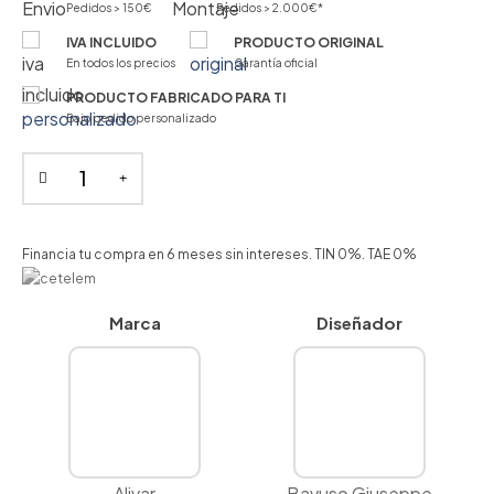
Pedidos > 150€
Pedidos > 2.000€*
IVA INCLUIDO
PRODUCTO ORIGINAL
En todos los precios
Garantía oficial
PRODUCTO FABRICADO PARA TI
Bajo pedido personalizado
Financia tu compra en 6 meses sin intereses. TIN 0%. TAE 0%
Marca
Diseñador
Alivar
Bavuso Giuseppe