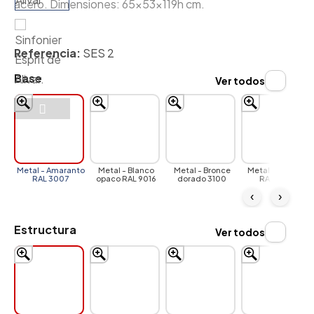
acero. Dimensiones: 65x53x119h cm.
Referencia:
SES 2
Base
Ver todos
Metal - Amaranto
Metal - Blanco
Metal - Bronce
Metal - Castoro
RAL 3007
opaco RAL 9016
dorado 3100
RAL 7006
‹
›
Estructura
Ver todos