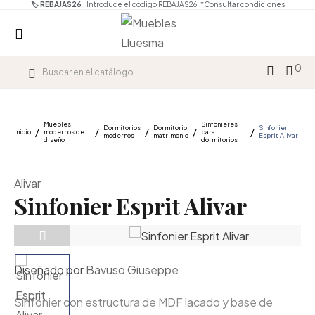
🏷️ REBAJAS26
| Introduce el código REBAJAS26.
*Consultar condiciones
0
Muebles
Sinfonieres
Dormitorios
Dormitorio
Sinfonier
Inicio
modernos de
para
modernos
matrimonio
Esprit Alivar
diseño
dormitorios
Alivar
Sinfonier Esprit Alivar
Diseñado por
Bavuso Giuseppe
Sinfonier con estructura de MDF lacado y base de