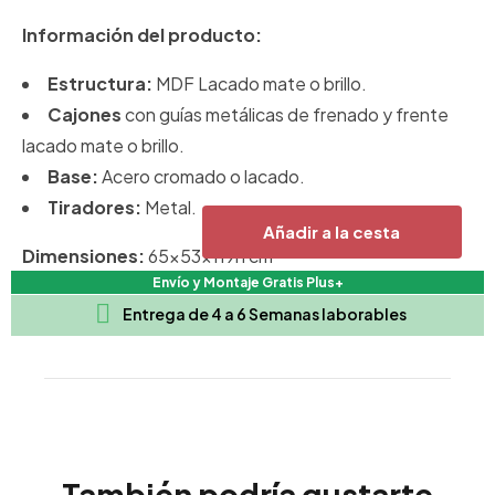
Información del producto:
Estructura:
MDF Lacado mate o brillo.
Cajones
con guías metálicas de frenado y frente
lacado mate o brillo.
Base:
Acero cromado o lacado.
Tiradores:
Metal.
Añadir a la cesta
Dimensiones:
65x53x119h cm
Envío y Montaje Gratis Plus+

Entrega de 4 a 6 Semanas laborables
También podría gustarte