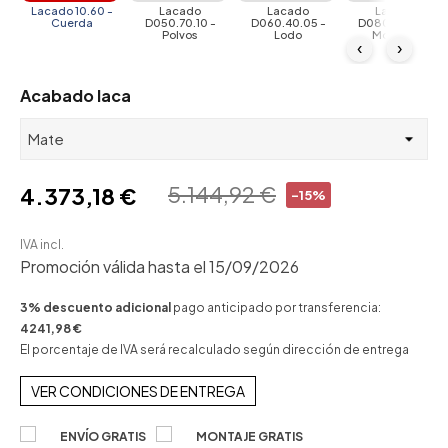
Lacado 10.60 -
Lacado
Lacado
Lacado
Cuerda
D050.70.10 -
D060.40.05 -
D080.60.30 -
Polvos
Lodo
Mostaza
‹
›
Acabado laca
5.144,92 €
4.373,18 €
-15%
IVA incl.
Promoción válida hasta el 15/09/2026
3% descuento adicional
pago anticipado por transferencia:
4241,98 €
El porcentaje de IVA será recalculado según dirección de entrega
VER CONDICIONES DE ENTREGA
ENVÍO GRATIS
MONTAJE GRATIS