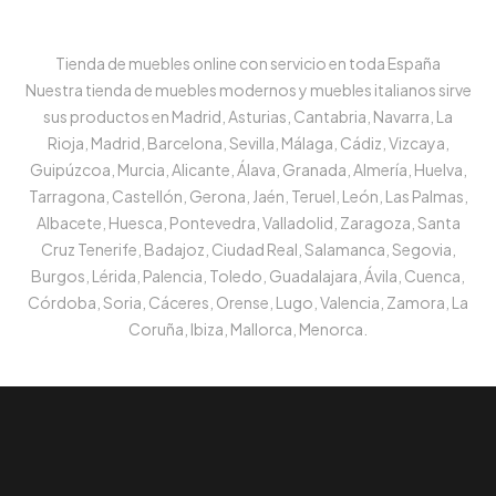
Tienda de muebles online con servicio en toda España
Nuestra tienda de muebles modernos y muebles italianos sirve
sus productos en Madrid, Asturias, Cantabria, Navarra, La
Rioja, Madrid, Barcelona, Sevilla, Málaga, Cádiz, Vizcaya,
Guipúzcoa, Murcia, Alicante, Álava, Granada, Almería, Huelva,
Tarragona, Castellón, Gerona, Jaén, Teruel, León, Las Palmas,
Albacete, Huesca, Pontevedra, Valladolid, Zaragoza, Santa
Cruz Tenerife, Badajoz, Ciudad Real, Salamanca, Segovia,
Burgos, Lérida, Palencia, Toledo, Guadalajara, Ávila, Cuenca,
Córdoba, Soria, Cáceres, Orense, Lugo, Valencia, Zamora, La
Coruña, Ibiza, Mallorca, Menorca.