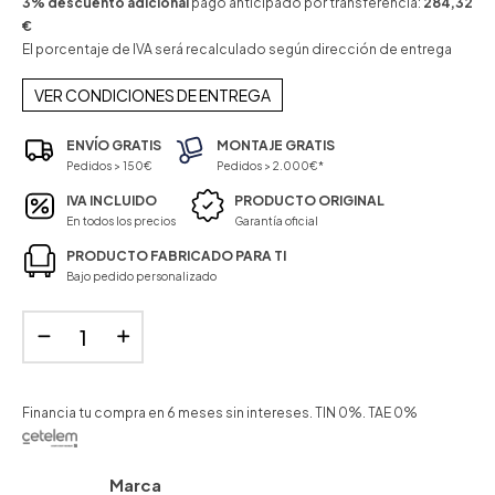
3% descuento adicional
pago anticipado por transferencia:
284,32
€
El porcentaje de IVA será recalculado según dirección de entrega
VER CONDICIONES DE ENTREGA
ENVÍO GRATIS
MONTAJE GRATIS
Pedidos > 150€
Pedidos > 2.000€*
IVA INCLUIDO
PRODUCTO ORIGINAL
En todos los precios
Garantía oficial
PRODUCTO FABRICADO PARA TI
Bajo pedido personalizado
Financia tu compra en 6 meses sin intereses. TIN 0%. TAE 0%
Marca