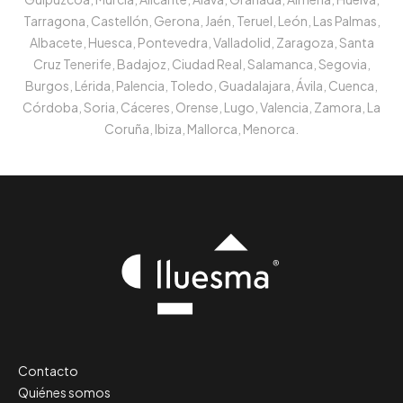
Tarragona, Castellón, Gerona, Jaén, Teruel, León, Las Palmas,
Albacete, Huesca, Pontevedra, Valladolid, Zaragoza, Santa
Cruz Tenerife, Badajoz, Ciudad Real, Salamanca, Segovia,
Burgos, Lérida, Palencia, Toledo, Guadalajara, Ávila, Cuenca,
Córdoba, Soria, Cáceres, Orense, Lugo, Valencia, Zamora, La
Coruña, Ibiza, Mallorca, Menorca.
Contacto
Quiénes somos