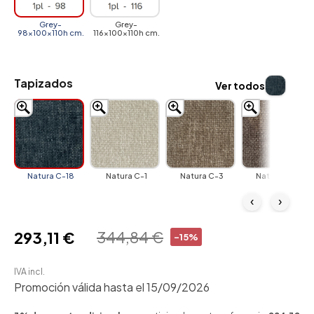
Grey-
Grey-
98x100x110h cm.
116x100x110h cm.
Tapizados
Ver todos
Natura C-18
Natura C-1
Natura C-3
Natura C-4
‹
›
344,84 €
293,11 €
-15%
IVA incl.
Promoción válida hasta el 15/09/2026