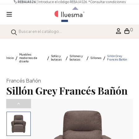
🏷️ REBAJAS26
| Introduce el código REBAJAS26.
*Consultar condiciones
0
Muebles
Sofás y
Sillones y
Sillón Grey
Inicio
modernos de
Sillones
butacas
butacas
Francés Bañón
diseño
Francés Bañón
Sillón Grey Francés Bañón