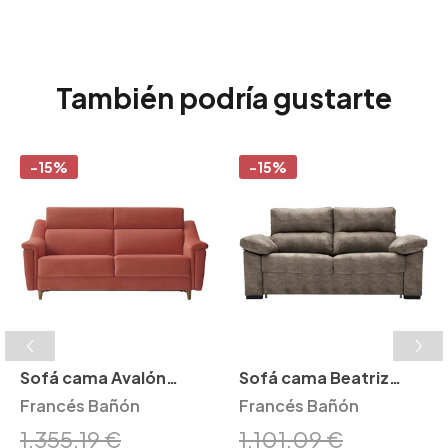
También podría gustarte
-15%
-15%
Sofá cama Avalón
Sofá cama Beatriz
Francés Bañón
Francés Bañón
Francés Bañón
Francés Bañón
1.355,19 €
1.101,09 €