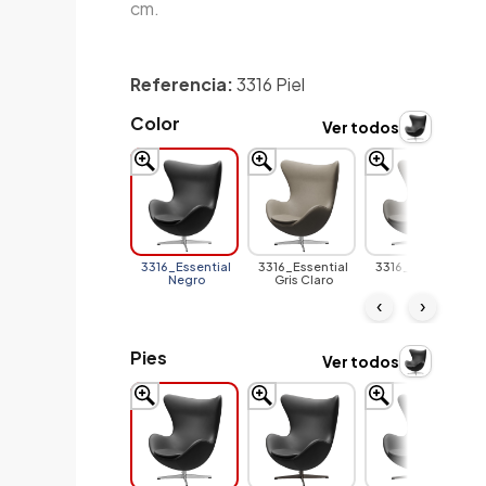
cm.
Referencia:
3316 Piel
Color
Ver todos
3316_Essential
3316_Essential
3316_Essential
Negro
Gris Claro
Lava
‹
›
Pies
Ver todos