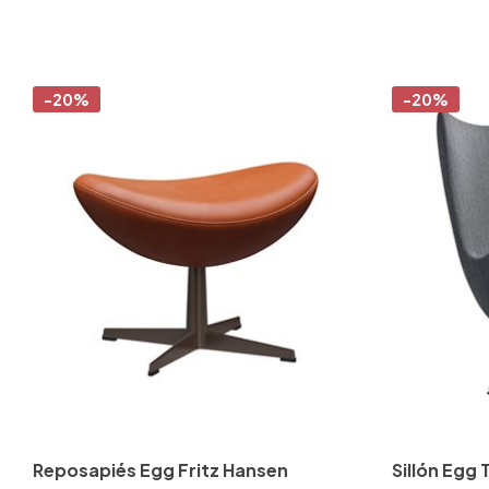
-20%
-20%
Reposapiés Egg Fritz Hansen
Sillón Egg 