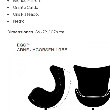
Bronce Marrón.
Grafito Cálido.
Gris Plateado.
Negro.
Dimensiones:
86x79x107h cm.