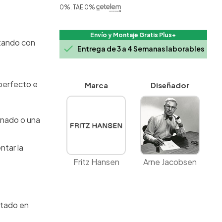
0%. TAE 0%
Envío y Montaje Gratis Plus+
ntando con

Entrega de 3 a 4 Semanas laborables
 perfecto e
Marca
Diseñador
inado o una
ntar la
Fritz Hansen
Arne Jacobsen
ntado en