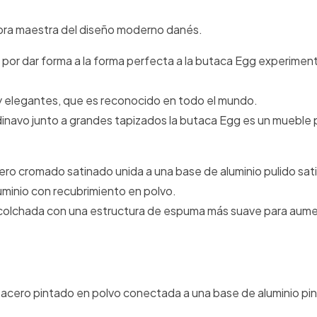
obra maestra del diseño moderno danés.
por dar forma a la forma perfecta a la butaca Egg experime
y elegantes, que es reconocido en todo el mundo.
dinavo junto a grandes tapizados la butaca Egg es un mueble
ero cromado satinado unida a una base de aluminio pulido sat
uminio con recubrimiento en polvo.
colchada con una estructura de espuma más suave para aume
 acero pintado en polvo conectada a una base de aluminio pi