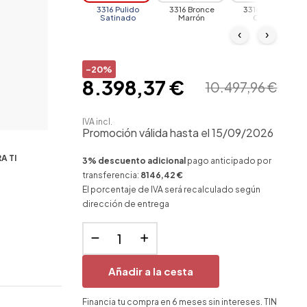
3316 Pulido
3316 Bronce
3316 Grafito
Satinado
Marrón
Cálido
‹
›
-20%
8.398,37 €
10.497,96 €
IVA incl.
Promoción válida hasta el 15/09/2026
A TI
3% descuento adicional
pago anticipado por
transferencia:
8146,42 €
El porcentaje de IVA será recalculado según
dirección de entrega
Añadir a la cesta
Financia tu compra en 6 meses sin intereses. TIN