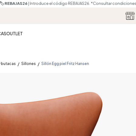
🏷️ REBAJAS26
| Introduce el código REBAJAS26.
*Consultar condicione
CAS
OUTLET
y butacas
Sillones
Sillón Egg piel Fritz Hansen