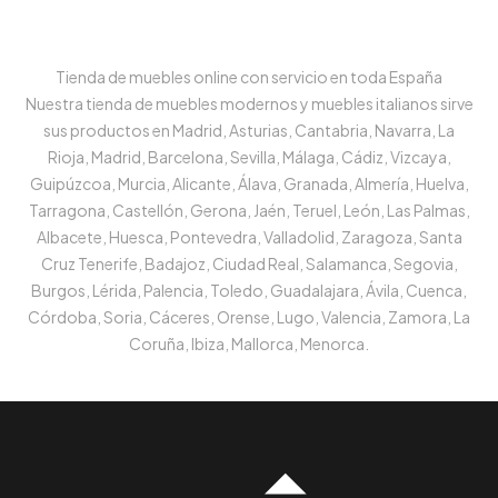
Tienda de muebles online con servicio en toda España
Nuestra tienda de muebles modernos y muebles italianos sirve
sus productos en Madrid, Asturias, Cantabria, Navarra, La
Rioja, Madrid, Barcelona, Sevilla, Málaga, Cádiz, Vizcaya,
Guipúzcoa, Murcia, Alicante, Álava, Granada, Almería, Huelva,
Tarragona, Castellón, Gerona, Jaén, Teruel, León, Las Palmas,
Albacete, Huesca, Pontevedra, Valladolid, Zaragoza, Santa
Cruz Tenerife, Badajoz, Ciudad Real, Salamanca, Segovia,
Burgos, Lérida, Palencia, Toledo, Guadalajara, Ávila, Cuenca,
Córdoba, Soria, Cáceres, Orense, Lugo, Valencia, Zamora, La
Coruña, Ibiza, Mallorca, Menorca.