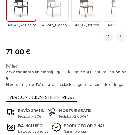
40242_Antracita
40242_Bianco
40242_Tortora
40242_Agave
‹
›
71,00 €
IVA incl.
3% descuento adicional
pago anticipado por transferencia:
68,87
€
El porcentaje de IVA será recalculado según dirección de entrega
VER CONDICIONES DE ENTREGA
ENVÍO GRATIS
MONTAJE GRATIS
Pedidos > 150€
Pedidos > 2.000€*
IVA INCLUIDO
PRODUCTO ORIGINAL
En todos los precios
Garantía oficial