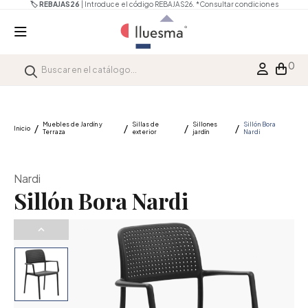
🏷️ REBAJAS26
| Introduce el código REBAJAS26.
*Consultar condiciones
0
Muebles de Jardín y
Sillas de
Sillones
Sillón Bora
Inicio
Terraza
exterior
jardín
Nardi
Nardi
Sillón Bora Nardi