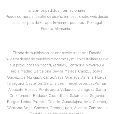
Enviamos pedidos internacionales
Puede comprar muebles de diseño en nuestro sitio web desde
cualquier país de Europa, Enviamos pedidos a Portugal,
Francia, Alemania...
Tienda de muebles online con servicio en toda España
Nuestra tienda de muebles modernos y muebles italianos sirve
sus productos en Madrid, Asturias, Cantabria, Navarra, La
Rioja, Madrid, Barcelona, Sevilla, Málaga, Cádiz, Vizcaya,
Guipúzcoa, Murcia, Alicante, Álava, Granada, Almería, Huelva,
Tarragona, Castellón, Gerona, Jaén, Teruel, León, Las Palmas,
Albacete, Huesca, Pontevedra, Valladolid, Zaragoza, Santa
Cruz Tenerife, Badajoz, Ciudad Real, Salamanca, Segovia,
Burgos, Lérida, Palencia, Toledo, Guadalajara, Ávila, Cuenca,
Córdoba, Soria, Cáceres, Orense, Lugo, Valencia, Zamora, La
Coruña, Ibiza, Mallorca, Menorca.