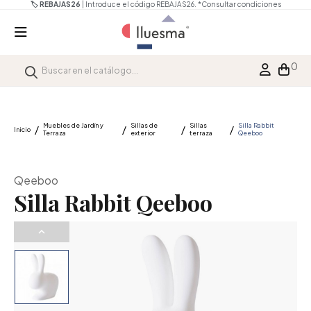
🏷️ REBAJAS26
| Introduce el código REBAJAS26.
*Consultar condiciones
0
Muebles de Jardín y
Sillas de
Sillas
Silla Rabbit
Inicio
Terraza
exterior
terraza
Qeeboo
Qeeboo
Silla Rabbit Qeeboo