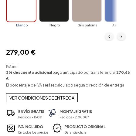
Blanco
Negro
Gris paloma
Azul claro
‹
›
279,00 €
IVA incl.
3% descuento adicional
pago anticipado por transferencia:
270,63
€
El porcentaje de IVA será recalculado según dirección de entrega
VER CONDICIONES DE ENTREGA
ENVÍO GRATIS
MONTAJE GRATIS
Pedidos > 150€
Pedidos > 2.000€*
IVA INCLUIDO
PRODUCTO ORIGINAL
En todos los precios
Garantía oficial