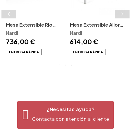
Mesa Extensible Rio
Mesa Extensible Alloro
Nardi
Nardi
Nardi
Nardi
736,00 €
614,00 €
ENTREGA RÁPIDA
ENTREGA RÁPIDA
¿Necesitas ayuda?
Contacta con atención al cliente