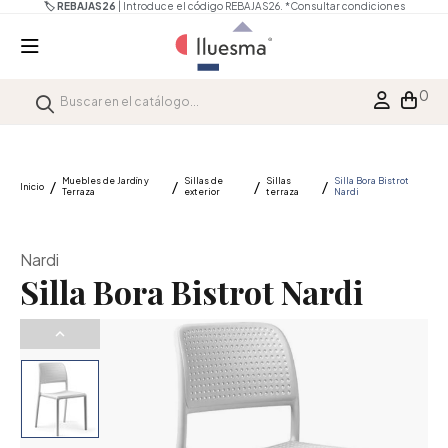
🏷️ REBAJAS26
| Introduce el código REBAJAS26.
*Consultar condiciones
0
Muebles de Jardín y
Sillas de
Sillas
Silla Bora Bistrot
Inicio
Terraza
exterior
terraza
Nardi
Nardi
Silla Bora Bistrot Nardi