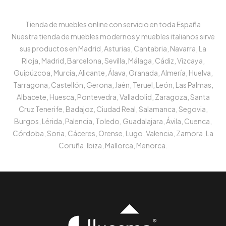
Tienda de muebles online con servicio en toda España
Nuestra tienda de muebles modernos y muebles italianos sirve
sus productos en Madrid, Asturias, Cantabria, Navarra, La
Rioja, Madrid, Barcelona, Sevilla, Málaga, Cádiz, Vizcaya,
Guipúzcoa, Murcia, Alicante, Álava, Granada, Almería, Huelva,
Tarragona, Castellón, Gerona, Jaén, Teruel, León, Las Palmas,
Albacete, Huesca, Pontevedra, Valladolid, Zaragoza, Santa
Cruz Tenerife, Badajoz, Ciudad Real, Salamanca, Segovia,
Burgos, Lérida, Palencia, Toledo, Guadalajara, Ávila, Cuenca,
Córdoba, Soria, Cáceres, Orense, Lugo, Valencia, Zamora, La
Coruña, Ibiza, Mallorca, Menorca.