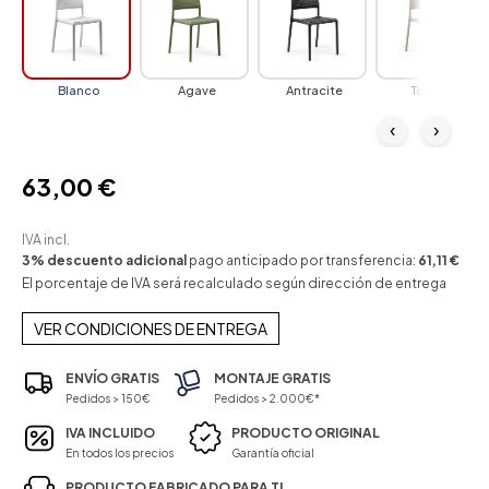
Blanco
Agave
Antracite
Tortora
‹
›
63,00 €
IVA incl.
3% descuento adicional
pago anticipado por transferencia:
61,11 €
El porcentaje de IVA será recalculado según dirección de entrega
VER CONDICIONES DE ENTREGA
ENVÍO GRATIS
MONTAJE GRATIS
Pedidos > 150€
Pedidos > 2.000€*
IVA INCLUIDO
PRODUCTO ORIGINAL
En todos los precios
Garantía oficial
PRODUCTO FABRICADO PARA TI