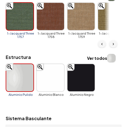
1-Jacquard Three
1-Jacquard Three
1-Jacquard Three
1-Jacquard Three
1757
1758
1759
1950
‹
›
Estructura
Ver todos
Aluminio Pulido
Aluminio Blanco
Aluminio Negro
Sistema Basculante