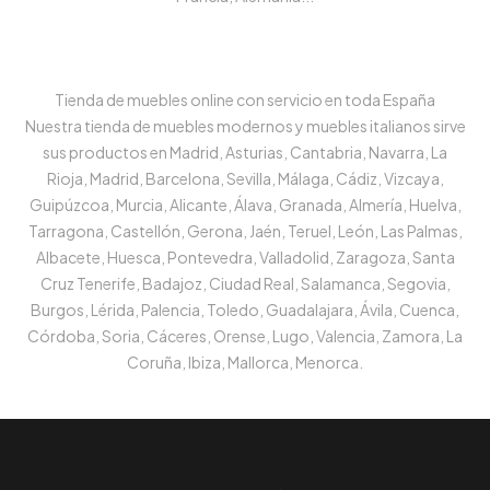
Tienda de muebles online con servicio en toda España
Nuestra tienda de muebles modernos y muebles italianos sirve
sus productos en Madrid, Asturias, Cantabria, Navarra, La
Rioja, Madrid, Barcelona, Sevilla, Málaga, Cádiz, Vizcaya,
Guipúzcoa, Murcia, Alicante, Álava, Granada, Almería, Huelva,
Tarragona, Castellón, Gerona, Jaén, Teruel, León, Las Palmas,
Albacete, Huesca, Pontevedra, Valladolid, Zaragoza, Santa
Cruz Tenerife, Badajoz, Ciudad Real, Salamanca, Segovia,
Burgos, Lérida, Palencia, Toledo, Guadalajara, Ávila, Cuenca,
Córdoba, Soria, Cáceres, Orense, Lugo, Valencia, Zamora, La
Coruña, Ibiza, Mallorca, Menorca.