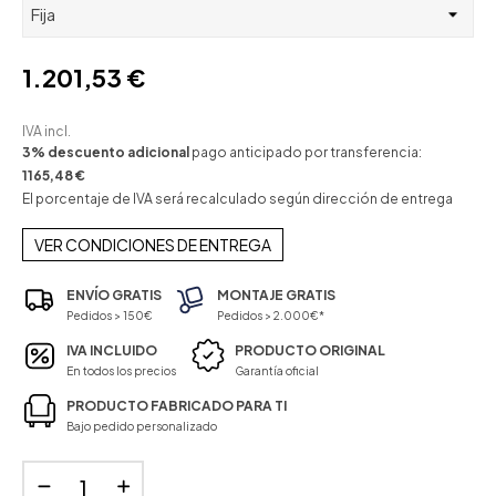
1.201,53 €
IVA incl.
3% descuento adicional
pago anticipado por transferencia:
1165,48 €
El porcentaje de IVA será recalculado según dirección de entrega
VER CONDICIONES DE ENTREGA
ENVÍO GRATIS
MONTAJE GRATIS
Pedidos > 150€
Pedidos > 2.000€*
IVA INCLUIDO
PRODUCTO ORIGINAL
En todos los precios
Garantía oficial
PRODUCTO FABRICADO PARA TI
Bajo pedido personalizado