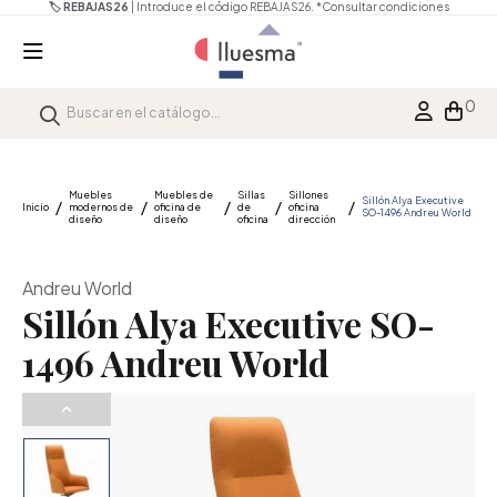
🏷️ REBAJAS26
| Introduce el código REBAJAS26.
*Consultar condiciones
0
Muebles
Muebles de
Sillas
Sillones
Sillón Alya Executive
Inicio
modernos de
oficina de
de
oficina
SO-1496 Andreu World
diseño
diseño
oficina
dirección
Andreu World
Sillón Alya Executive SO-
1496 Andreu World