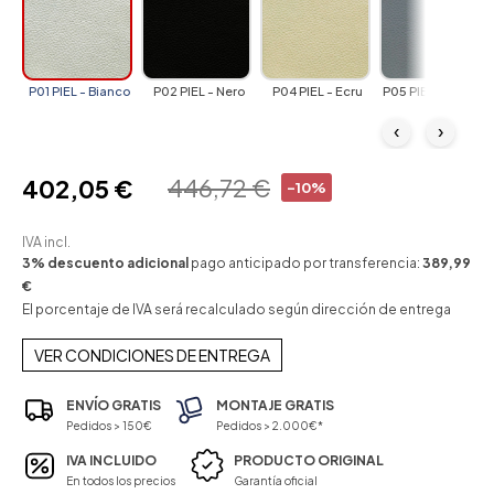
P01 PIEL - Bianco
P02 PIEL - Nero
P04 PIEL - Ecru
P05 PIEL - Cenere
‹
›
446,72 €
402,05 €
-10%
IVA incl.
3% descuento adicional
pago anticipado por transferencia:
389,99
€
El porcentaje de IVA será recalculado según dirección de entrega
VER CONDICIONES DE ENTREGA
ENVÍO GRATIS
MONTAJE GRATIS
Pedidos > 150€
Pedidos > 2.000€*
IVA INCLUIDO
PRODUCTO ORIGINAL
En todos los precios
Garantía oficial