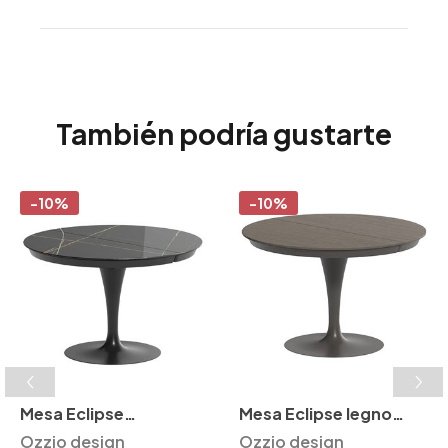
También podría gustarte
-10%
-10%
Mesa Eclipse
Mesa Eclipse legno
extensible Ozzio
Ozzio design
extensible Ozzio
Ozzio design