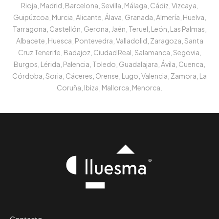
Rioja, Madrid, Barcelona, Sevilla, Málaga, Cádiz, Vizcaya,
Guipúzcoa, Murcia, Alicante, Álava, Granada, Almería, Huelva,
Tarragona, Castellón, Gerona, Jaén, Teruel, León, Las Palmas,
Albacete, Huesca, Pontevedra, Valladolid, Zaragoza, Santa
Cruz Tenerife, Badajoz, Ciudad Real, Salamanca, Segovia,
Burgos, Lérida, Palencia, Toledo, Guadalajara, Ávila, Cuenca,
Córdoba, Soria, Cáceres, Orense, Lugo, Valencia, Zamora, La
Coruña, Ibiza, Mallorca, Menorca.