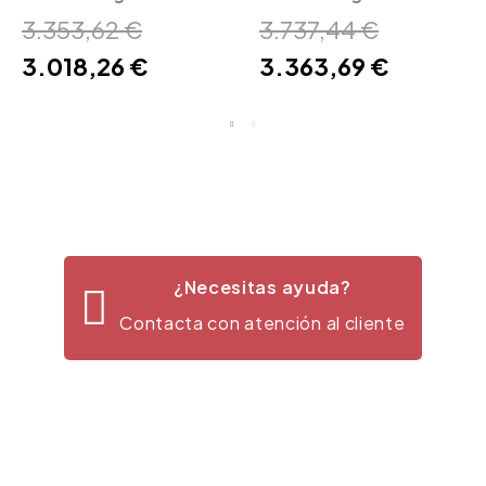
Design
Design
3.353,62 €
3.737,44 €
3.018,26 €
3.363,69 €
¿Necesitas ayuda?
Contacta con atención al cliente