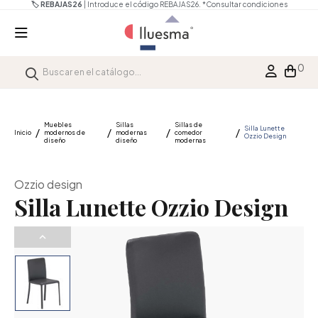
🏷️ REBAJAS26
| Introduce el código REBAJAS26.
*Consultar condiciones
0
Muebles
Sillas
Sillas de
Silla Lunette
Inicio
modernos de
modernas
comedor
Ozzio Design
diseño
diseño
modernas
Ozzio design
Silla Lunette Ozzio Design