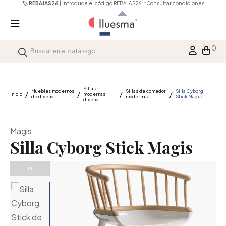
🏷️ REBAJAS26
| Introduce el código REBAJAS26.
*Consultar condiciones
0
Sillas
Muebles modernos
Sillas de comedor
Silla Cyborg
Inicio
modernas
de diseño
modernas
Stick Magis
diseño
Magis
Silla Cyborg Stick Magis