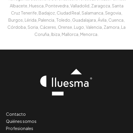
Albacete, Huesca, Pontevedra, Valladolid, Zaragoza, Santa
Cruz Tenerife, Badajoz, Ciudad Real, Salamanca, Segovia,
Burgos, Lérida, Palencia, Toledo, Guadalajara, Ávila, Cuenca,
Córdoba, Soria, Cáceres, Orense, Lugo, Valencia, Zamora, La
Coruña, Ibiza, Mallorca, Menorca.
Contacto
Quiénes somos
Profesionales