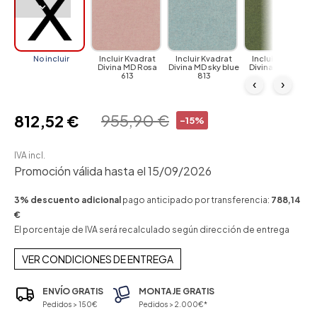
No incluir
Incluir Kvadrat
Incluir Kvadrat
Incluir Kvadrat
Divina MD Rosa
Divina MD sky blue
Divina MD green
613
813
943
‹
›
955,90 €
812,52 €
-15%
IVA incl.
Promoción válida hasta el 15/09/2026
3% descuento adicional
pago anticipado por transferencia:
788,14
€
El porcentaje de IVA será recalculado según dirección de entrega
VER CONDICIONES DE ENTREGA
ENVÍO GRATIS
MONTAJE GRATIS
Pedidos > 150€
Pedidos > 2.000€*