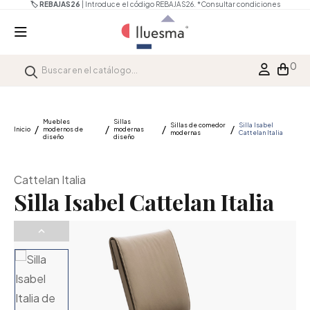
🏷️ REBAJAS26
| Introduce el código REBAJAS26.
*Consultar condiciones
0
Muebles
Sillas
Sillas de comedor
Silla Isabel
Inicio
modernos de
modernas
modernas
Cattelan Italia
diseño
diseño
Cattelan Italia
Silla Isabel Cattelan Italia