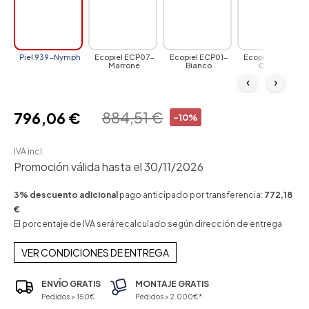
Piel 939-Nymph
Ecopiel ECP07-
Ecopiel ECP01-
Ecopiel ECP72-
Marrone
Bianco
Canova
‹
›
884,51 €
796,06 €
-10%
IVA incl.
Promoción válida hasta el 30/11/2026
3% descuento adicional
pago anticipado por transferencia:
772,18
€
El porcentaje de IVA será recalculado según dirección de entrega
VER CONDICIONES DE ENTREGA
ENVÍO GRATIS
MONTAJE GRATIS
Pedidos > 150€
Pedidos > 2.000€*