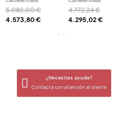
Italia
Cattelan Italia
Italia
Cattelan Italia
5.082,00 €
4.772,24 €
4.573,80 €
4.295,02 €
¿Necesitas ayuda?
Contacta con atención al cliente