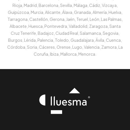
Rioja, Madrid, Barcelona, Sevilla, Málaga, Cádiz, Vizcaya,
Guipúzcoa, Murcia, Alicante, Álava, Granada, Almería, Huelva,
Tarragona, Castellón, Gerona, Jaén, Teruel, León, Las Palmas,
Albacete, Huesca, Pontevedra, Valladolid, Zaragoza, Santa
Cruz Tenerife, Badajoz, Ciudad Real, Salamanca, Segovia,
Burgos, Lérida, Palencia, Toledo, Guadalajara, Ávila, Cuenca,
Córdoba, Soria, Cáceres, Orense, Lugo, Valencia, Zamora, La
Coruña, Ibiza, Mallorca, Menorca.