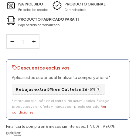
IVA INCLUIDO
PRODUCTO ORIGINAL
En todos los precios
Garantía oficial
PRODUCTO FABRICADO PARA TI
Bajo pedido personalizado
Descuentos exclusivos
Aplica estos cupones al finalizar tu compra y ahorra*
Rebajas extra 5% en Cattelan 26
-5%
?
*Introduce el cupón en el carrito. No acumulables. Excluye
productos ya en oferta y marcas con precio cerrado.
Ver
condiciones
Financia tu compra en 6 meses sin intereses. TIN 0%. TAE 0%