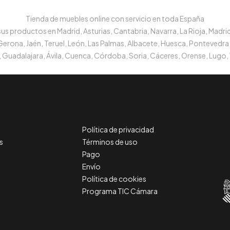
Tienda de muebles online con servicio en toda España
s productos en Madrid, Asturias, Cantabria, Navarra, La Rioja, Madrid
 Gerona, Jaén, Teruel, León, Las Palmas, Albacete, Huesca, Pontevedra,
 Guadalajara, Ávila, Cuenca, Córdoba, Soria, Cáceres, Orense, Lugo, 
Política de privacidad
s
Términos de uso
Pago
Envío
Política de cookies
Programa TIC Cámara