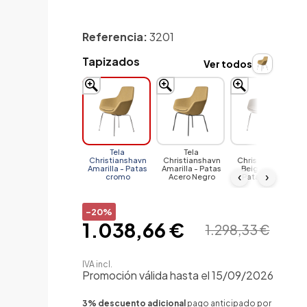
Referencia:
3201
Tapizados
Ver todos
Tela
Tela
Tela
Christianshavn
Christianshavn
Christianshavn
Amarilla - Patas
Amarilla - Patas
Beige Claro -
‹
›
cromo
Acero Negro
Patas cromo
-20%
1.038,66 €
1.298,33 €
IVA incl.
Promoción válida hasta el 15/09/2026
3% descuento adicional
pago anticipado por