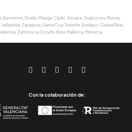
, Barcelona, Sevilla, Málaga, Cádiz, Vizcaya, Guipúzcoa, Murcia,
 Valladolid, Zaragoza, Santa Cruz Tenerife, Badajoz, Ciudad Real,
Valencia, Zamora, La Coruña, Ibiza, Mallorca, Menorca.
Con la colaboración de: