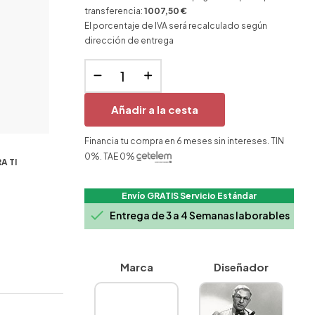
transferencia:
1007,50 €
El porcentaje de IVA será recalculado según
dirección de entrega
Añadir a la cesta
Financia tu compra en 6 meses sin intereses. TIN
0%. TAE 0%
A TI
Envío GRATIS Servicio Estándar

Entrega de 3 a 4 Semanas laborables
Marca
Diseñador