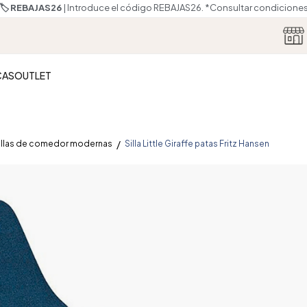
🏷️ REBAJAS26
| Introduce el código REBAJAS26.
*Consultar condicione
CAS
OUTLET
illas de comedor modernas
Silla Little Giraffe patas Fritz Hansen