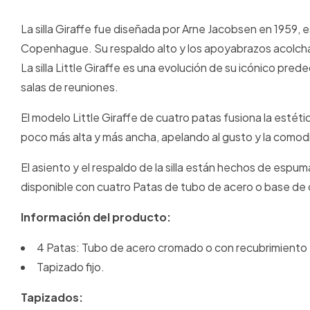
La silla Giraffe fue diseñada por Arne Jacobsen en 1959,
Copenhague. Su respaldo alto y los apoyabrazos acolc
La silla Little Giraffe es una evolución de su icónico pred
salas de reuniones.
El modelo Little Giraffe de cuatro patas fusiona la estét
poco más alta y más ancha, apelando al gusto y la com
El asiento y el respaldo de la silla están hechos de esp
disponible con cuatro Patas de tubo de acero o base de c
Información del producto:
4 Patas: Tubo de acero cromado o con recubrimiento 
Tapizado fijo.
Tapizados: