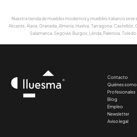
Nuestra tienda de muebles modernos y muebles italianos sirve su
Alicante, Álava, Granada, Almería, Huelva, Tarragona, Castellón,
Salamanca, Segovia, Burgos, Lérida, Palencia, Toledo,
Contacto
Quiénes somo
Profesionales
Blog
Empleo
Newsletter
Aviso legal