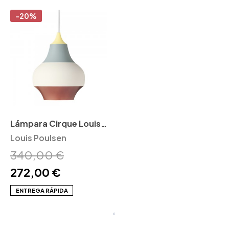
-20%
Lámpara Cirque Louis
Poulsen
Louis Poulsen
340,00 €
272,00 €
ENTREGA RÁPIDA