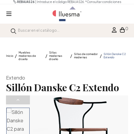
🏷️ REBAJAS26
| Introduce el código REBAJAS26.
*Consultar condiciones
0
Muebles
Sillas
Sillas de comedor
Sillón Danske C2
Inicio
modernos de
modernas
modernas
Extendo
diseño
diseño
Extendo
Sillón Danske C2 Extendo