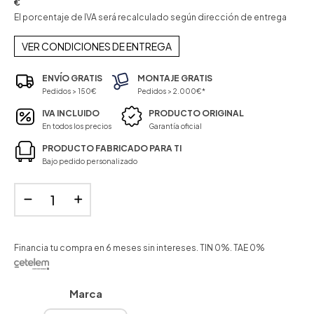
€
El porcentaje de IVA será recalculado según dirección de entrega
VER CONDICIONES DE ENTREGA
ENVÍO GRATIS
MONTAJE GRATIS
Pedidos > 150€
Pedidos > 2.000€*
IVA INCLUIDO
PRODUCTO ORIGINAL
En todos los precios
Garantía oficial
PRODUCTO FABRICADO PARA TI
Bajo pedido personalizado
Financia tu compra en 6 meses sin intereses. TIN 0%. TAE 0%
Marca