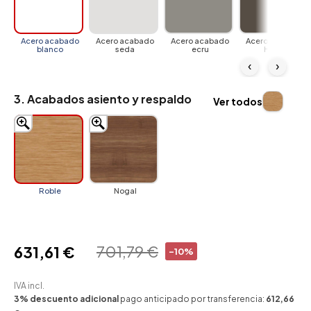
Acero acabado
Acero acabado
Acero acabado
Acero acabado
blanco
seda
ecru
Hierro
‹
›
3. Acabados asiento y respaldo
Ver todos
Roble
Nogal
701,79 €
631,61 €
-10%
IVA incl.
3% descuento adicional
pago anticipado por transferencia:
612,66