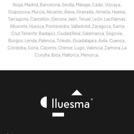
Rioja, Madrid, Barcelona, Sevilla, Málaga, Cádiz, Vizcaya,
Guipúzcoa, Murcia, Alicante, Álava, Granada, Almería, Huelva,
Tarragona, Castellón, Gerona, Jaén, Teruel, León, Las Palmas,
Albacete, Huesca, Pontevedra, Valladolid, Zaragoza, Santa
Cruz Tenerife, Badajoz, Ciudad Real, Salamanca, Segovia,
Burgos, Lérida, Palencia, Toledo, Guadalajara, Ávila, Cuenca,
Córdoba, Soria, Cáceres, Orense, Lugo, Valencia, Zamora, La
Coruña, Ibiza, Mallorca, Menorca.