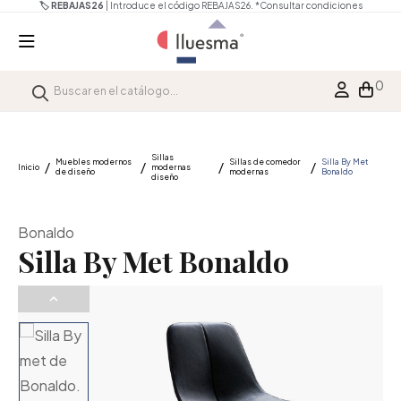
🏷️ REBAJAS26
| Introduce el código REBAJAS26.
*Consultar condiciones
0
Sillas
Muebles modernos
Sillas de comedor
Silla By Met
Inicio
modernas
de diseño
modernas
Bonaldo
diseño
Bonaldo
Silla By Met Bonaldo