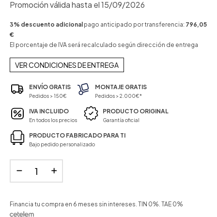
Promoción válida hasta el 15/09/2026
3% descuento adicional
pago anticipado por transferencia:
796,05
€
El porcentaje de IVA será recalculado según dirección de entrega
VER CONDICIONES DE ENTREGA
ENVÍO GRATIS
MONTAJE GRATIS
Pedidos > 150€
Pedidos > 2.000€*
IVA INCLUIDO
PRODUCTO ORIGINAL
En todos los precios
Garantía oficial
PRODUCTO FABRICADO PARA TI
Bajo pedido personalizado
Financia tu compra en 6 meses sin intereses. TIN 0%. TAE 0%