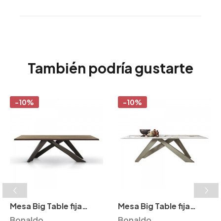
También podría gustarte
-10%
-10%
Mesa Big Table fija
Mesa Big Table fija
madera Bonaldo
Bonaldo
cerámica Bonaldo
Bonaldo