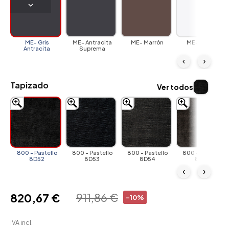
ME- Gris
ME- Antracita
ME- Marrón
ME- Blanco
Antracita
Suprema
‹
›
Tapizado
Ver todos
800 - Pastello
800 - Pastello
800 - Pastello
800 - Pastello
8D52
8D53
8D54
8D55
‹
›
911,86 €
820,67 €
-10%
IVA incl.