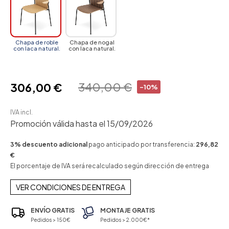
Chapa de roble
Chapa de nogal
con laca natural.
con laca natural.
340,00 €
306,00 €
-10%
IVA incl.
Promoción válida hasta el 15/09/2026
3% descuento adicional
pago anticipado por transferencia:
296,82
€
El porcentaje de IVA será recalculado según dirección de entrega
VER CONDICIONES DE ENTREGA
ENVÍO GRATIS
MONTAJE GRATIS
Pedidos > 150€
Pedidos > 2.000€*