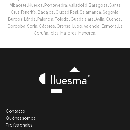
Albacete, Huesca, Pontevedra, Valladolid, Zaragoza, Santa
Cruz Tenerife, Badajoz, Ciudad Real, Salamanca, Segovia,
Burgos, Lérida, Palencia, Toledo, Guadalajara, Ávila, Cuenca,
Córdoba, Soria, Cáceres, Orense, Lugo, Valencia, Zamora, La
Coruña, Ibiza, Mallorca, Menorca.
Contacto
Quiénes somos
Profesionales