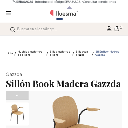
🏷️ REBAJAS26
| Introduce el código REBAJAS26.
*Consultar condiciones
0
Muebles modernos
Sillas modernas
Sillas con
Sillón Book Madera
Inicio
de diseño
diseño
brazos
Gazzda
Gazzda
Sillón Book Madera Gazzda