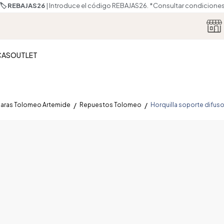
🏷️ REBAJAS26
| Introduce el código REBAJAS26.
*Consultar condicione
CAS
OUTLET
aras Tolomeo Artemide
Repuestos Tolomeo
Horquilla soporte difus