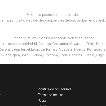
Enviamos pedidos internacionales
n nuestro sitio web desde cualquier país de Europa, Enviamos pedido
Tienda de muebles online con servicio en toda España
s productos en Madrid, Asturias, Cantabria, Navarra, La Rioja, Madrid
 Gerona, Jaén, Teruel, León, Las Palmas, Albacete, Huesca, Pontevedra,
 Guadalajara, Ávila, Cuenca, Córdoba, Soria, Cáceres, Orense, Lugo, 
Política de privacidad
s
Términos de uso
Pago
Envío