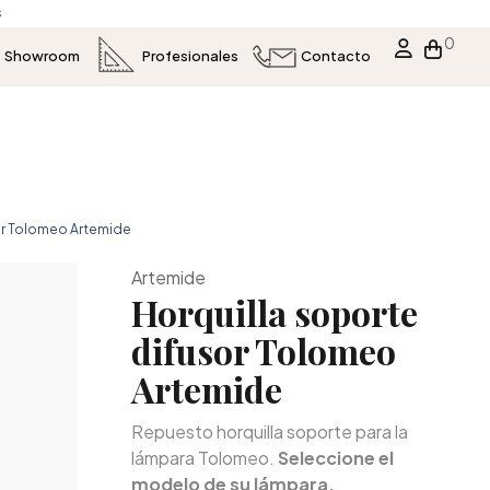
s
0
Showroom
Profesionales
Contacto
or Tolomeo Artemide
Artemide
Horquilla soporte
difusor Tolomeo
Artemide
Repuesto horquilla soporte para la
lámpara Tolomeo.
Seleccione el
modelo de su lámpara.