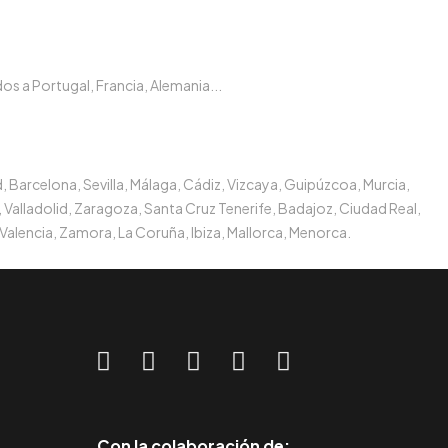
s a Portugal, Francia, Alemania...
, Barcelona, Sevilla, Málaga, Cádiz, Vizcaya, Guipúzcoa, Murcia,
 Valladolid, Zaragoza, Santa Cruz Tenerife, Badajoz, Ciudad Real,
Valencia, Zamora, La Coruña, Ibiza, Mallorca, Menorca.
Con la colaboración de: