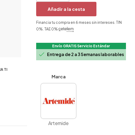
Añadir a la cesta
Financia tu compra en 6 meses sin intereses. TIN
0%. TAE 0%
Envío GRATIS Servicio Estándar

Entrega de 2 a 3 Semanas laborables
A TI
Marca
Artemide