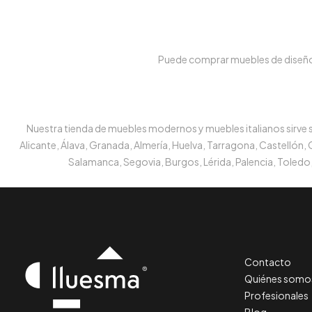
Puede comprar muebles de diseño e
Nuestra tienda de muebles modernos y muebles italianos sirve su
Alicante, Álava, Granada, Almería, Huelva, Tarragona, Castellón,
Salamanca, Segovia, Burgos, Lérida, Palencia, Toledo,
Contacto
Quiénes somo
Profesionales
Blog