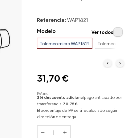
Referencia:
WAP1821
Modelo
Ver todos
Tolomeo micro WAP1821
Tolomeo mini-read
‹
›
31,70 €
IVA incl.
3% descuento adicional
pago anticipado por
transferencia:
30,75 €
El porcentaje de IVA será recalculado según
dirección de entrega