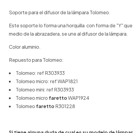
Soporte para el difusor de la lámpara Tolomeo.
Este soporte lo forma una horquilla con forma de "Y" que 
medio de la abrazadera, se une al difusor de la lámpara.
Color aluminio.
Repuesto para Tolomeo:
Tolomeo: ref R303933
Tolomeo micro: ref WAP1821
Tolomeo mini: ref R303933
Tolomeo micro
faretto
WAP1924
Tolomeo
faretto
R301228
Si tiene alguna duda de cual es su modelo de lámpa