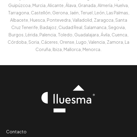
Guipúzcoa, Murcia, Alicante, Álava, Granada, Almería, Huelva,
Tarragona, Castellón, Gerona, Jaén, Teruel, León, Las Palmas,
Albacete, Huesca, Pontevedra, Valladolid, Zaragoza, Santa
Cruz Tenerife, Badajoz, Ciudad Real, Salamanca, Segovia,
Burgos, Lérida, Palencia, Toledo, Guadalajara, Ávila, Cuenca,
Córdoba, Soria, Cáceres, Orense, Lugo, Valencia, Zamora, La
Coruña, Ibiza, Mallorca, Menorca.
Contacto