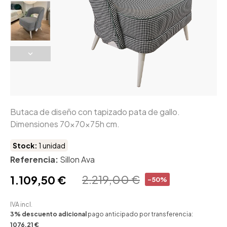
Butaca de diseño con tapizado pata de gallo.
Dimensiones 70x70x75h cm.
Stock:
1 unidad
Referencia:
Sillon Ava
2.219,00 €
1.109,50 €
-50%
IVA incl.
3% descuento adicional
pago anticipado por transferencia:
1076,21 €