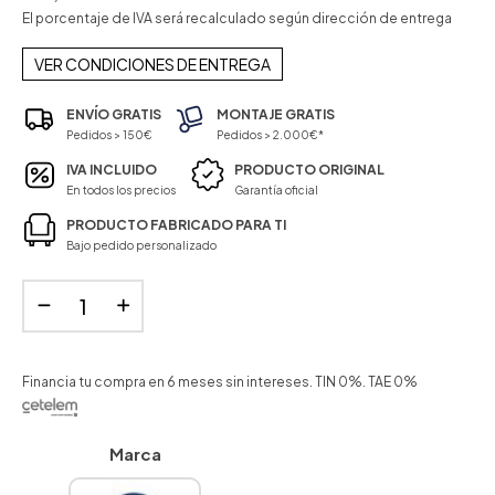
El porcentaje de IVA será recalculado según dirección de entrega
VER CONDICIONES DE ENTREGA
ENVÍO GRATIS
MONTAJE GRATIS
Pedidos > 150€
Pedidos > 2.000€*
IVA INCLUIDO
PRODUCTO ORIGINAL
En todos los precios
Garantía oficial
PRODUCTO FABRICADO PARA TI
Bajo pedido personalizado
Financia tu compra en 6 meses sin intereses. TIN 0%. TAE 0%
Marca