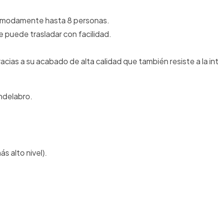
cómodamente hasta 8 personas.
e puede trasladar con facilidad.
racias a su acabado de alta calidad que también resiste a la i
ndelabro.
s alto nivel).