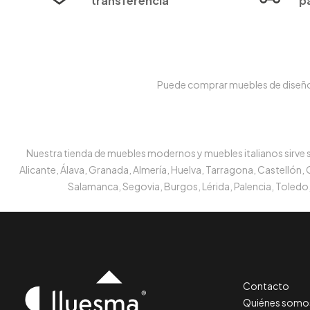
transferencia
p
Puede comprar muebles de diseño e
Nuestra tienda de muebles modernos y muebles italianos sirve su
Alicante, Álava, Granada, Almería, Huelva, Tarragona, Castellón,
Salamanca, Segovia, Burgos, Lérida, Palencia, Toledo,
Contacto
Quiénes somo