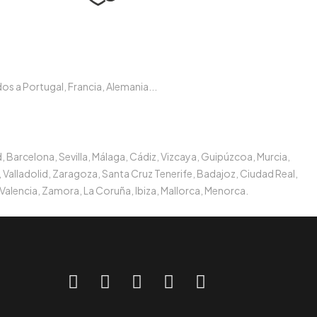
s a Portugal, Francia, Alemania...
, Barcelona, Sevilla, Málaga, Cádiz, Vizcaya, Guipúzcoa, Murcia,
 Valladolid, Zaragoza, Santa Cruz Tenerife, Badajoz, Ciudad Real,
Valencia, Zamora, La Coruña, Ibiza, Mallorca, Menorca.