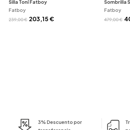
Silla Toní Fatboy
Sombrilla 
Fatboy
Fatboy
203,15 €
4
239,00 €
479,00 €
3% Descuento por
T