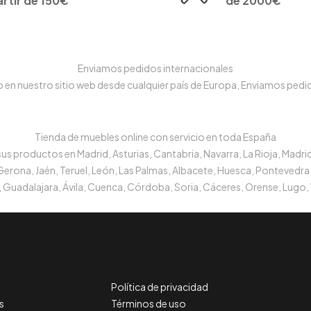
artir de 150€
de 2000€
Enviamos pedidos internacionales
n nuestro sitio web desde cualquier país de Europa, Enviamos pedido
Tienda de muebles online con servicio en toda España
s productos en Madrid, Asturias, Cantabria, Navarra, La Rioja, Madrid
 Gerona, Jaén, Teruel, León, Las Palmas, Albacete, Huesca, Pontevedra,
 Guadalajara, Ávila, Cuenca, Córdoba, Soria, Cáceres, Orense, Lugo, 
Política de privacidad
s
Términos de uso