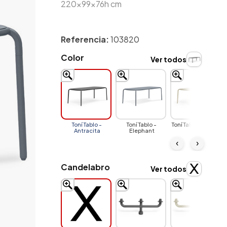
220x99x76h cm
Referencia:
103820
Color
Ver todos
Toní Tablo -
Toní Tablo -
Toní Tablo - Desert
Antracita
Elephant
‹
›
Candelabro
Ver todos