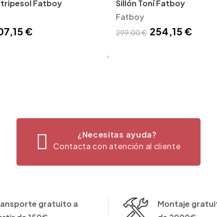
Stripesol Fatboy
Sillón Toní Fatboy
Fatboy
07,15 €
254,15 €
299,00 €
¿Necesitas ayuda?
Contacta con atención al cliente
ransporte gratuito a
Montaje gratuit