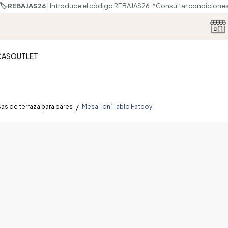
🏷️ REBAJAS26
| Introduce el código REBAJAS26.
*Consultar condicione
CAS
OUTLET
as de terraza para bares
Mesa Toní Tablo Fatboy