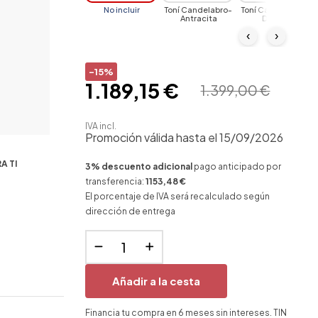
No incluir
Toní Candelabro-
Toní Candelabro-
Antracita
Desert
‹
›
-15%
1.189,15 €
1.399,00 €
IVA incl.
Promoción válida hasta el 15/09/2026
A TI
3% descuento adicional
pago anticipado por
transferencia:
1153,48 €
El porcentaje de IVA será recalculado según
dirección de entrega
Añadir a la cesta
Financia tu compra en 6 meses sin intereses. TIN