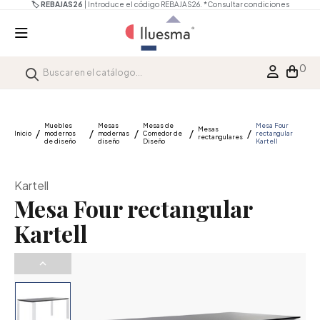
🏷️ REBAJAS26
| Introduce el código REBAJAS26.
*Consultar condiciones
0
Muebles
Mesas
Mesas de
Mesa Four
Mesas
Inicio
modernos
modernas
Comedor de
rectangular
rectangulares
de diseño
diseño
Diseño
Kartell
Kartell
Mesa Four rectangular
Kartell