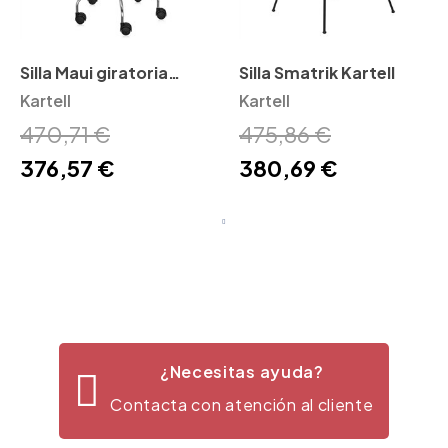
Silla Maui giratoria
Silla Smatrik Kartell
Kartell
Kartell
Kartell
470,71 €
475,86 €
376,57 €
380,69 €
¿Necesitas ayuda?
Contacta con atención al cliente