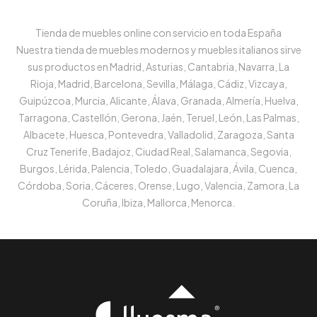
Tienda de muebles online con servicio en toda España
Nuestra tienda de muebles modernos y muebles italianos sirve
sus productos en Madrid, Asturias, Cantabria, Navarra, La
Rioja, Madrid, Barcelona, Sevilla, Málaga, Cádiz, Vizcaya,
Guipúzcoa, Murcia, Alicante, Álava, Granada, Almería, Huelva,
Tarragona, Castellón, Gerona, Jaén, Teruel, León, Las Palmas,
Albacete, Huesca, Pontevedra, Valladolid, Zaragoza, Santa
Cruz Tenerife, Badajoz, Ciudad Real, Salamanca, Segovia,
Burgos, Lérida, Palencia, Toledo, Guadalajara, Ávila, Cuenca,
Córdoba, Soria, Cáceres, Orense, Lugo, Valencia, Zamora, La
Coruña, Ibiza, Mallorca, Menorca.