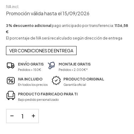
IVA incl.
Promoción válida hasta el 15/09/2026
3% descuento adicional
pago anticipado por transferencia:
1136,58
€
El porcentaje de IVA será recalculado según dirección de entrega
VER CONDICIONES DE ENTREGA
ENVÍO GRATIS
MONTAJE GRATIS
Pedidos > 150€
Pedidos > 2.000€*
IVA INCLUIDO
PRODUCTO ORIGINAL
En todos los precios
Garantía oficial
PRODUCTO FABRICADO PARA TI
Bajo pedido personalizado