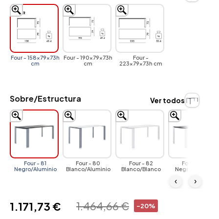
Four - 158x79x73h
Four - 190x79x73h
Four -
cm
cm
223x79x73h cm
Sobre/Estructura
Ver todos
Four - 81
Four - 80
Four - 82
Four - 83
Negro/Aluminio
Blanco/Aluminio
Blanco/Blanco
Negro/Blanco
‹
›
1.464,66 €
1.171,73 €
-20%