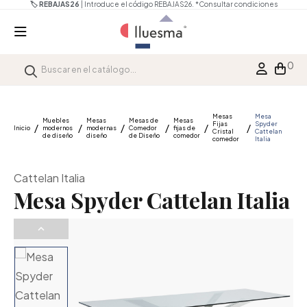
🏷️ REBAJAS26
| Introduce el código REBAJAS26.
*Consultar condiciones
0
Mesas
Mesa
Muebles
Mesas
Mesas de
Mesas
Fijas
Spyder
Inicio
modernos
modernas
Comedor
fijas de
Cristal
Cattelan
de diseño
diseño
de Diseño
comedor
comedor
Italia
Cattelan Italia
Mesa Spyder Cattelan Italia