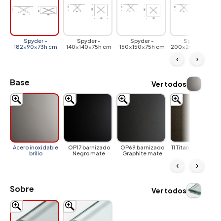
Spyder -
Spyder -
Spyder -
Spyder -
182x90x73h cm
140x140x75h cm
150x150x75h cm
200x200x75h cm
‹
›
Base
Ver todos
Acero inoxidable
OP17 barnizado
OP69 barnizado
11 Titanio satinado
brillo
Negro mate
Graphite mate
‹
›
Sobre
Ver todos