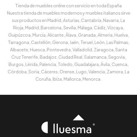
Tienda de muebles online con servicio en toda España
Nuestra tienda de muebles modernos y muebles italianos sirve
sus productos en Madrid, Asturias, Cantabria, Navarra, La
Rioja, Madrid, Barcelona, Sevilla, Málaga, Cádiz, Vizcaya,
Guipúzcoa, Murcia, Alicante, Álava, Granada, Almería, Huelva,
Tarragona, Castellón, Gerona, Jaén, Teruel, León, Las Palmas,
Albacete, Huesca, Pontevedra, Valladolid, Zaragoza, Santa
Cruz Tenerife, Badajoz, Ciudad Real, Salamanca, Segovia,
Burgos, Lérida, Palencia, Toledo, Guadalajara, Ávila, Cuenca,
Córdoba, Soria, Cáceres, Orense, Lugo, Valencia, Zamora, La
Coruña, Ibiza, Mallorca, Menorca.