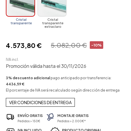
Cristal
Cristal
transparente
transparente
extraclaro
5.082,00 €
4.573,80 €
-10%
IVA incl.
Promoción válida hasta el 30/11/2026
3% descuento adicional
pago anticipado por transferencia:
4436,59 €
El porcentaje de IVA será recalculado según dirección de entrega
VER CONDICIONES DE ENTREGA
ENVÍO GRATIS
MONTAJE GRATIS
Pedidos > 150€
Pedidos > 2.000€*
IVA INCLUIDO
PRODUCTO ORIGINAL