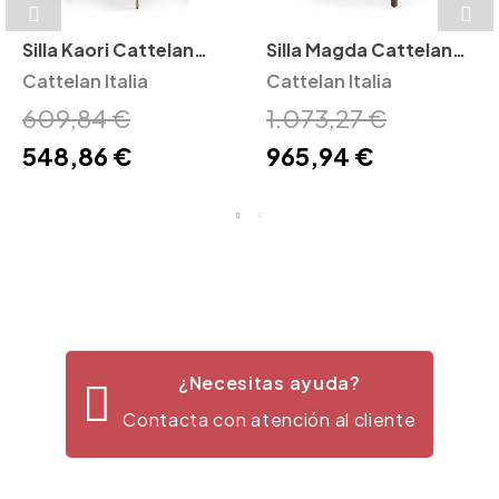
Silla Kaori Cattelan
Silla Magda Cattelan
Italia
Cattelan Italia
Italia
Cattelan Italia
609,84 €
1.073,27 €
548,86 €
965,94 €
¿Necesitas ayuda?
Contacta con atención al cliente