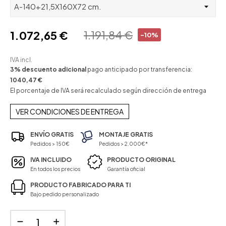
1.191,84 €
1.072,65 €
-10%
IVA incl.
3% descuento adicional
pago anticipado por transferencia:
1040,47 €
El porcentaje de IVA será recalculado según dirección de entrega
VER CONDICIONES DE ENTREGA
ENVÍO GRATIS
MONTAJE GRATIS
Pedidos > 150€
Pedidos > 2.000€*
IVA INCLUIDO
PRODUCTO ORIGINAL
En todos los precios
Garantía oficial
PRODUCTO FABRICADO PARA TI
Bajo pedido personalizado