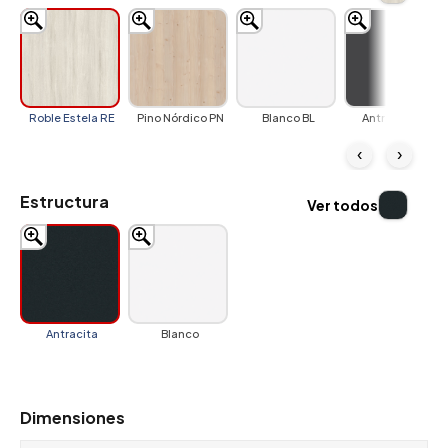
Roble Estela RE
Pino Nórdico PN
Blanco BL
Antracita AN
‹
›
Estructura
Ver todos
Antracita
Blanco
Dimensiones