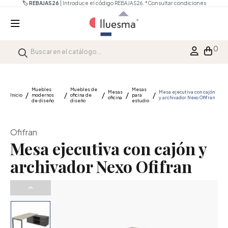
🏷️ REBAJAS26
| Introduce el código REBAJAS26.
*Consultar condiciones
0
Muebles
Muebles de
Mesas
Mesas
Mesa ejecutiva con cajón
Inicio
modernos
oficina de
para
oficina
y archivador Nexo Ofifran
de diseño
diseño
estudio
Ofifran
Mesa ejecutiva con cajón y
archivador Nexo Ofifran