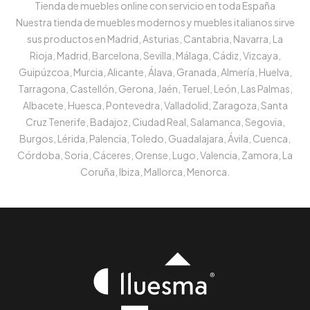
Tienda de muebles online con servicio en toda España
Nuestra tienda de muebles modernos y muebles italianos sirve
sus productos en Madrid, Asturias, Cantabria, Navarra, La
Rioja, Madrid, Barcelona, Sevilla, Málaga, Cádiz, Vizcaya,
Guipúzcoa, Murcia, Alicante, Álava, Granada, Almería, Huelva,
Tarragona, Castellón, Gerona, Jaén, Teruel, León, Las Palmas,
Albacete, Huesca, Pontevedra, Valladolid, Zaragoza, Santa
Cruz Tenerife, Badajoz, Ciudad Real, Salamanca, Segovia,
Burgos, Lérida, Palencia, Toledo, Guadalajara, Ávila, Cuenca,
Córdoba, Soria, Cáceres, Orense, Lugo, Valencia, Zamora, La
Coruña, Ibiza, Mallorca, Menorca.