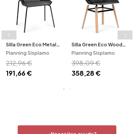
Silla Green Eco Metal
Silla Green Eco Wood
Planning Sisplamo
Planning Sisplamo
Planning Sisplamo
Planning Sisplamo
212,96 €
398,09 €
191,66 €
358,28 €
¿Necesitas ayuda?