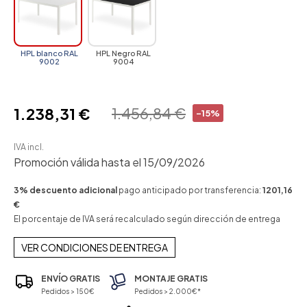
HPL blanco RAL
HPL Negro RAL
9002
9004
1.456,84 €
1.238,31 €
-15%
IVA incl.
Promoción válida hasta el 15/09/2026
3% descuento adicional
pago anticipado por transferencia:
1201,16
€
El porcentaje de IVA será recalculado según dirección de entrega
VER CONDICIONES DE ENTREGA
ENVÍO GRATIS
MONTAJE GRATIS
Pedidos > 150€
Pedidos > 2.000€*