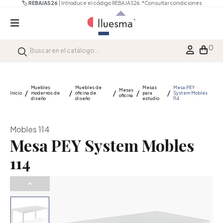
🏷️ REBAJAS26
| Introduce el código REBAJAS26.
*Consultar condiciones
0
Muebles
Muebles de
Mesas
Mesa PEY
Mesas
Inicio
modernos de
oficina de
para
System Mobles
oficina
diseño
diseño
estudio
114
Mobles 114
Mesa PEY System Mobles
114