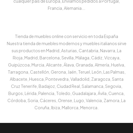
cualquier país de Europa, Enviamos pedidos a Portugal,
Francia, Alemania...
Tienda de muebles online con servicio en toda España
Nuestra tienda de muebles modernos y muebles italianos sirve
sus productos en Madrid, Asturias, Cantabria, Navarra, La
Rioja, Madrid, Barcelona, Sevilla, Málaga, Cádiz, Vizcaya,
Guipúzcoa, Murcia, Alicante, Álava, Granada, Almería, Huelva,
Tarragona, Castellón, Gerona, Jaén, Teruel, León, Las Palmas,
Albacete, Huesca, Pontevedra, Valladolid, Zaragoza, Santa
Cruz Tenerife, Badajoz, Ciudad Real, Salamanca, Segovia,
Burgos, Lérida, Palencia, Toledo, Guadalajara, Ávila, Cuenca,
Córdoba, Soria, Cáceres, Orense, Lugo, Valencia, Zamora, La
Coruña, Ibiza, Mallorca, Menorca.