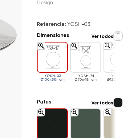
Design.
Referencia:
YOSH-03
Dimensiones
Ver todos
YOSH-03
YOSH-74
YOSH-23
Ø100x30h cm.
Ø70x45h cm.
Ø120x30h cm.
Patas
Ver todos