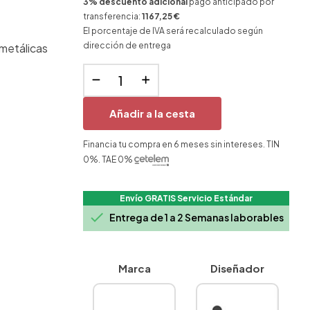
3% descuento adicional
pago anticipado por
transferencia:
1167,25 €
El porcentaje de IVA será recalculado según
dirección de entrega
 metálicas
Añadir a la cesta
Financia tu compra en 6 meses sin intereses. TIN
0%. TAE 0%
Envío GRATIS Servicio Estándar

Entrega de 1 a 2 Semanas laborables
Marca
Diseñador