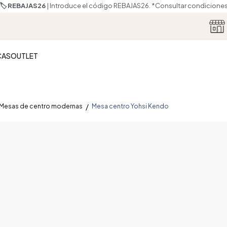
🏷️ REBAJAS26
| Introduce el código REBAJAS26.
*Consultar condicione
CAS
OUTLET
Mesas de centro modernas
Mesa centro Yohsi Kendo