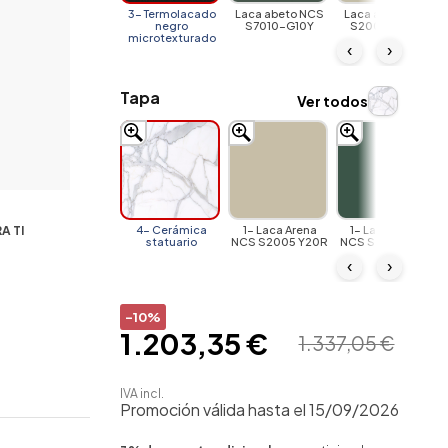
3- Termolacado
Laca abeto NCS
Laca arena NCS
negro
S7010-G10Y
S2005-Y20R
microtexturado
‹
›
Tapa
Ver todos
A TI
4- Cerámica
1- Laca Arena
1- Laca Abeto
statuario
NCS S2005 Y20R
NCS S7010-G10Y
‹
›
-10%
1.203,35 €
1.337,05 €
IVA incl.
Promoción válida hasta el 15/09/2026