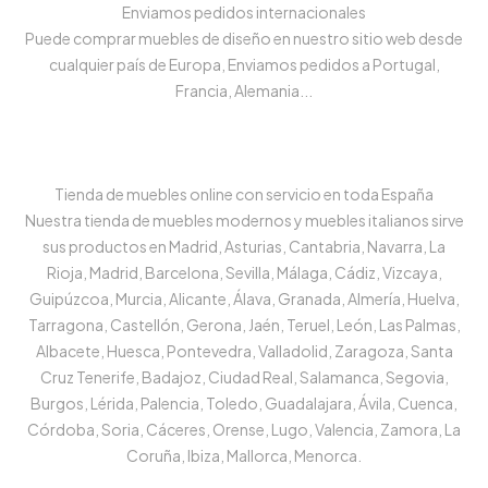
Enviamos pedidos internacionales
Puede comprar muebles de diseño en nuestro sitio web desde
cualquier país de Europa, Enviamos pedidos a Portugal,
Francia, Alemania...
Tienda de muebles online con servicio en toda España
Nuestra tienda de muebles modernos y muebles italianos sirve
sus productos en Madrid, Asturias, Cantabria, Navarra, La
Rioja, Madrid, Barcelona, Sevilla, Málaga, Cádiz, Vizcaya,
Guipúzcoa, Murcia, Alicante, Álava, Granada, Almería, Huelva,
Tarragona, Castellón, Gerona, Jaén, Teruel, León, Las Palmas,
Albacete, Huesca, Pontevedra, Valladolid, Zaragoza, Santa
Cruz Tenerife, Badajoz, Ciudad Real, Salamanca, Segovia,
Burgos, Lérida, Palencia, Toledo, Guadalajara, Ávila, Cuenca,
Córdoba, Soria, Cáceres, Orense, Lugo, Valencia, Zamora, La
Coruña, Ibiza, Mallorca, Menorca.