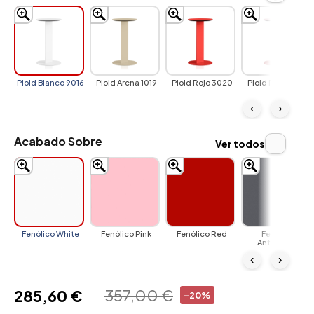
Ploid Blanco 9016
Ploid Arena 1019
Ploid Rojo 3020
Ploid Rosa 3015
‹
›
Acabado Sobre
Ver todos
Fenólico White
Fenólico Pink
Fenólico Red
Fenólico
Anthracite
‹
›
357,00 €
285,60 €
-20%