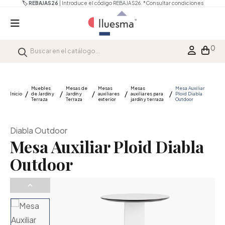
🏷️ REBAJAS26
| Introduce el código REBAJAS26.
*Consultar condiciones
0
Muebles
Mesas de
Mesas
Mesas
Mesa Auxiliar
Inicio
de Jardín y
Jardín y
auxiliares
auxiliares para
Ploid Diabla
Terraza
Terraza
exterior
jardín y terraza
Outdoor
Diabla Outdoor
Mesa Auxiliar Ploid Diabla
Outdoor