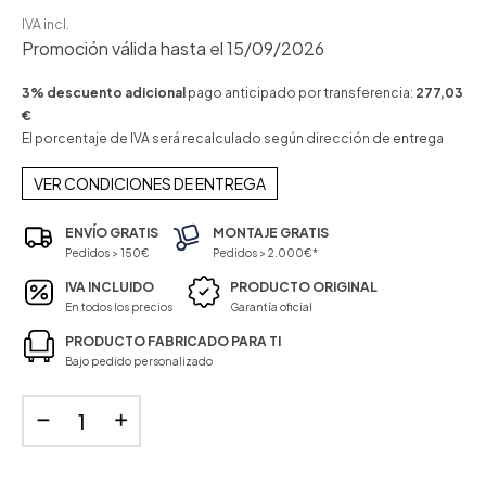
IVA incl.
Promoción válida hasta el 15/09/2026
3% descuento adicional
pago anticipado por transferencia:
277,03
€
El porcentaje de IVA será recalculado según dirección de entrega
VER CONDICIONES DE ENTREGA
ENVÍO GRATIS
MONTAJE GRATIS
Pedidos > 150€
Pedidos > 2.000€*
IVA INCLUIDO
PRODUCTO ORIGINAL
En todos los precios
Garantía oficial
PRODUCTO FABRICADO PARA TI
Bajo pedido personalizado