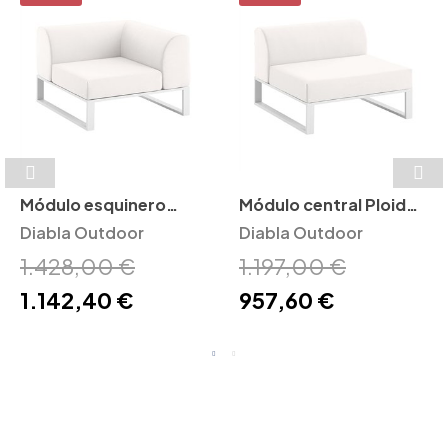
Módulo esquinero
Módulo central Ploid
Ploid Diabla Outdoor
Diabla Outdoor
Diabla Outdoor
Diabla Outdoor
1.428,00 €
1.197,00 €
1.142,40 €
957,60 €