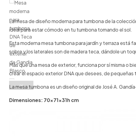
La mesa de diseño moderna para tumbona de la colecció
ideal para estar cómodo en tu tumbona tomando el sol.
Esta moderna mesa tumbona para jardín y terraza está fab
sobre y los laterales son de madera teca, dándole un toqu
Más que una mesa de exterior, funciona por sí misma o bi
crear el espacio exterior DNA que desees, de pequeñas t
La mesa tumbona es un diseño original de José A. Gandí
Dimensiones: 70x71x31h cm