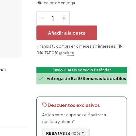
dirección de entrega
Añadir a la cesta
Financia tu compra en 6 meses sin intereses. TIN
0%. TAE 0%
A TI
Envío GRATIS Servicio Estándar

Entrega de 8 a 10 Semanas laborables
Descuentos exclusivos
Aplica estos cupones al finalizar tu
compra y ahorra*
REBAJAS26
-10%
?