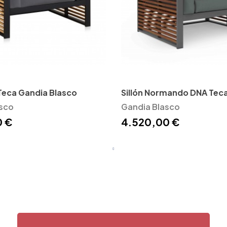
 Teca Gandia Blasco
Sillón Normando DNA Tec
sco
Blasco
Gandia Blasco
0 €
4.520,00 €