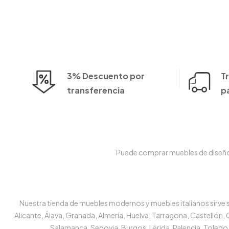
3% Descuento por
T
transferencia
p
Puede comprar muebles de diseño e
Nuestra tienda de muebles modernos y muebles italianos sirve su
Alicante, Álava, Granada, Almería, Huelva, Tarragona, Castellón,
Salamanca, Segovia, Burgos, Lérida, Palencia, Toledo,