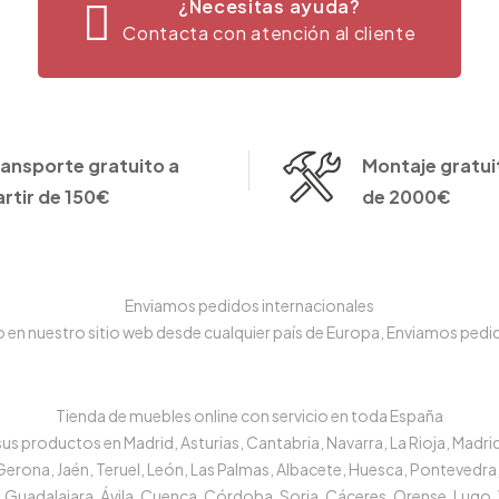
¿Necesitas ayuda?
Contacta con atención al cliente
ransporte gratuito a
Montaje gratuit
artir de 150€
de 2000€
Enviamos pedidos internacionales
n nuestro sitio web desde cualquier país de Europa, Enviamos pedido
Tienda de muebles online con servicio en toda España
s productos en Madrid, Asturias, Cantabria, Navarra, La Rioja, Madrid
 Gerona, Jaén, Teruel, León, Las Palmas, Albacete, Huesca, Pontevedra,
 Guadalajara, Ávila, Cuenca, Córdoba, Soria, Cáceres, Orense, Lugo, 