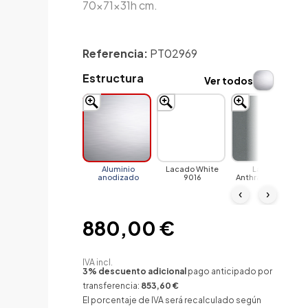
70x71x31h cm.
Referencia:
PT02969
Estructura
Ver todos
Aluminio
Lacado White
Lacado
anodizado
9016
Anthracite 7043
‹
›
880,00 €
IVA incl.
3% descuento adicional
pago anticipado por
transferencia:
853,60 €
El porcentaje de IVA será recalculado según