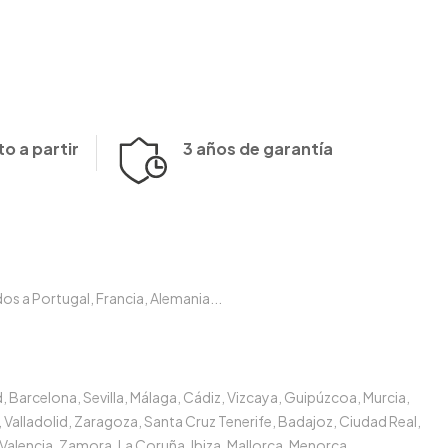
o a partir
3 años de garantía
s a Portugal, Francia, Alemania...
, Barcelona, Sevilla, Málaga, Cádiz, Vizcaya, Guipúzcoa, Murcia,
 Valladolid, Zaragoza, Santa Cruz Tenerife, Badajoz, Ciudad Real,
Valencia, Zamora, La Coruña, Ibiza, Mallorca, Menorca.