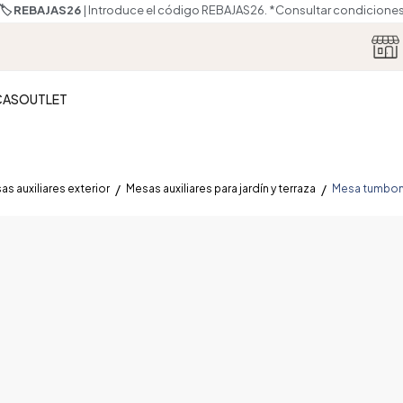
🏷️ REBAJAS26
| Introduce el código REBAJAS26.
*Consultar condicione
CAS
OUTLET
as auxiliares exterior
Mesas auxiliares para jardín y terraza
Mesa tumbon