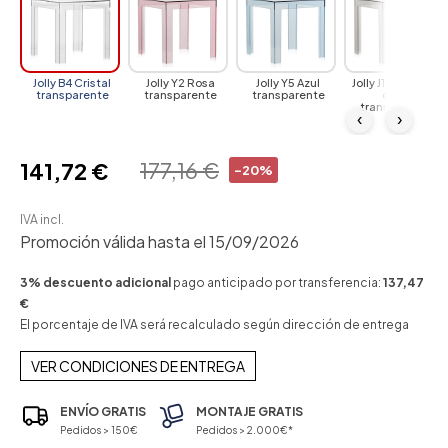
Jolly B4 Cristal
Jolly Y2 Rosa
Jolly Y5 Azul
Jolly J1 Ahumado
transparente
transparente
transparente
claro
transparente
‹
›
177,16 €
141,72 €
-20%
IVA incl.
Promoción válida hasta el 15/09/2026
3% descuento adicional
pago anticipado por transferencia:
137,47
€
El porcentaje de IVA será recalculado según dirección de entrega
VER CONDICIONES DE ENTREGA
ENVÍO GRATIS
MONTAJE GRATIS
Pedidos > 150€
Pedidos > 2.000€*