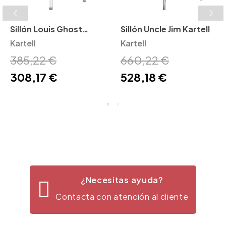
Sillón Louis Ghost
Sillón Uncle Jim Kartell
Kartell
Kartell
Kartell
385,22 €
660,22 €
308,17 €
528,18 €
¿Necesitas ayuda?
Contacta con atención al cliente