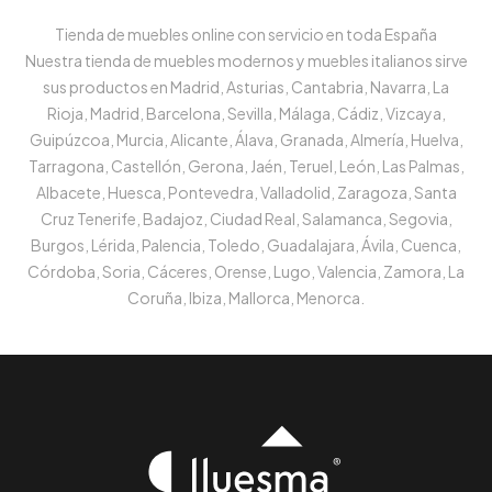
Tienda de muebles online con servicio en toda España
Nuestra tienda de muebles modernos y muebles italianos sirve
sus productos en Madrid, Asturias, Cantabria, Navarra, La
Rioja, Madrid, Barcelona, Sevilla, Málaga, Cádiz, Vizcaya,
Guipúzcoa, Murcia, Alicante, Álava, Granada, Almería, Huelva,
Tarragona, Castellón, Gerona, Jaén, Teruel, León, Las Palmas,
Albacete, Huesca, Pontevedra, Valladolid, Zaragoza, Santa
Cruz Tenerife, Badajoz, Ciudad Real, Salamanca, Segovia,
Burgos, Lérida, Palencia, Toledo, Guadalajara, Ávila, Cuenca,
Córdoba, Soria, Cáceres, Orense, Lugo, Valencia, Zamora, La
Coruña, Ibiza, Mallorca, Menorca.