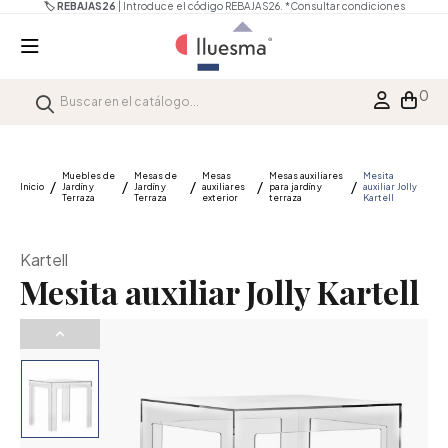
JAS26.
*Consultar condiciones
🏷️ REBAJAS26
| Introduce el código REBA
0
Muebles de
Mesas de
Mesas
Mesas auxiliares
Mesita
Inicio
Jardín y
Jardín y
auxiliares
para jardín y
auxiliar Jolly
Terraza
Terraza
exterior
terraza
Kartell
Kartell
Mesita auxiliar Jolly Kartell