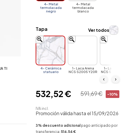
4- Metal
4- Metal
termolacada
termolacada
negro
blanco
Tapa
Ver todos
A TI
4- Cerámica
1- Laca Arena
1- Laca Abeto
statuario
NCS S2005 Y20R
NCS S7010-G10Y
‹
›
532,52 €
591,69 €
-10%
IVA incl.
Promoción válida hasta el 15/09/2026
3% descuento adicional
pago anticipado por
transferencia:
516,54 €