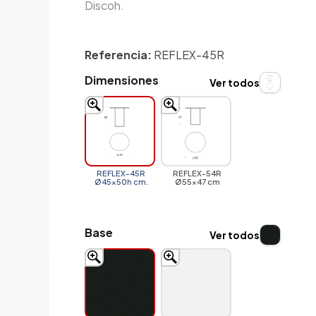
Discoh.
Referencia:
REFLEX-45R
Dimensiones
Ver todos
REFLEX-45R
REFLEX-54R
Ø45x50h cm.
Ø55x47 cm
Base
Ver todos