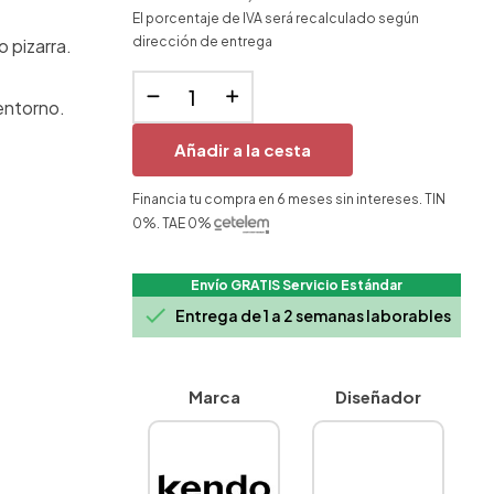
El porcentaje de IVA será recalculado según
dirección de entrega
 pizarra.
entorno.
Añadir a la cesta
Financia tu compra en 6 meses sin intereses. TIN
0%. TAE 0%
Envío GRATIS Servicio Estándar

Entrega de 1 a 2 semanas laborables
Marca
Diseñador