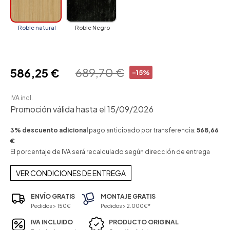
Roble natural
Roble Negro
689,70 €
586,25 €
-15%
IVA incl.
Promoción válida hasta el 15/09/2026
3% descuento adicional
pago anticipado por transferencia:
568,66
€
El porcentaje de IVA será recalculado según dirección de entrega
VER CONDICIONES DE ENTREGA
ENVÍO GRATIS
MONTAJE GRATIS
Pedidos > 150€
Pedidos > 2.000€*
IVA INCLUIDO
PRODUCTO ORIGINAL