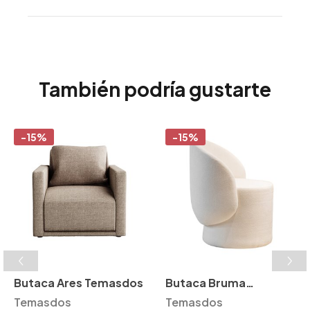
También podría gustarte
-15%
-15%
Butaca Ares Temasdos
Butaca Bruma
Temasdos
Temasdos
Temasdos