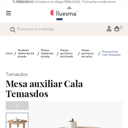
🏷️ REBAJAS26
| Introduce el código REBAJAS26.
*Consultar condiciones
0
Muebles
Mesas
Mesas
Mesas
Mesa auxiliar
Inicio
modernos de
modernas
auxiliares
auxiliares
Cala Temasdos
diseño
diseño
de diseño
de salón
Temasdos
Mesa auxiliar Cala
Temasdos