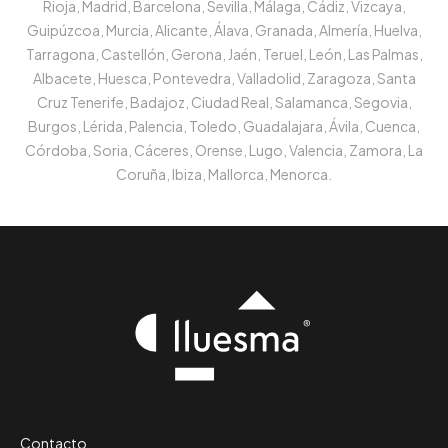
Rioja, Madrid, Barcelona, Sevilla, Málaga, Cádiz, Vizcaya,
Guipúzcoa, Murcia, Alicante, Álava, Granada, Almería, Huelva,
Tarragona, Castellón, Gerona, Jaén, Teruel, León, Las Palmas,
Albacete, Huesca, Pontevedra, Valladolid, Zaragoza, Santa
Cruz Tenerife, Badajoz, Ciudad Real, Salamanca, Segovia,
Burgos, Lérida, Palencia, Toledo, Guadalajara, Ávila, Cuenca,
Córdoba, Soria, Cáceres, Orense, Lugo, Valencia, Zamora, La
Coruña, Ibiza, Mallorca, Menorca.
Contacto