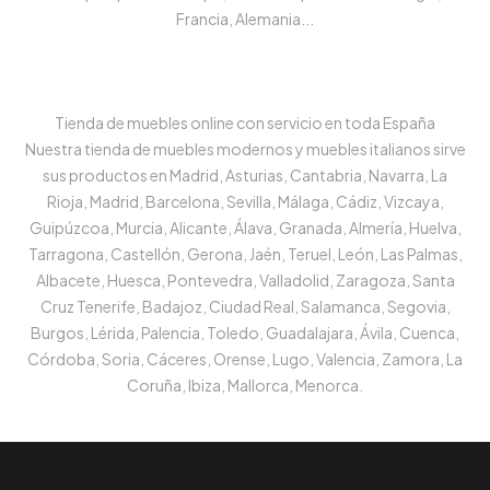
Francia, Alemania...
Tienda de muebles online con servicio en toda España
Nuestra tienda de muebles modernos y muebles italianos sirve
sus productos en Madrid, Asturias, Cantabria, Navarra, La
Rioja, Madrid, Barcelona, Sevilla, Málaga, Cádiz, Vizcaya,
Guipúzcoa, Murcia, Alicante, Álava, Granada, Almería, Huelva,
Tarragona, Castellón, Gerona, Jaén, Teruel, León, Las Palmas,
Albacete, Huesca, Pontevedra, Valladolid, Zaragoza, Santa
Cruz Tenerife, Badajoz, Ciudad Real, Salamanca, Segovia,
Burgos, Lérida, Palencia, Toledo, Guadalajara, Ávila, Cuenca,
Córdoba, Soria, Cáceres, Orense, Lugo, Valencia, Zamora, La
Coruña, Ibiza, Mallorca, Menorca.