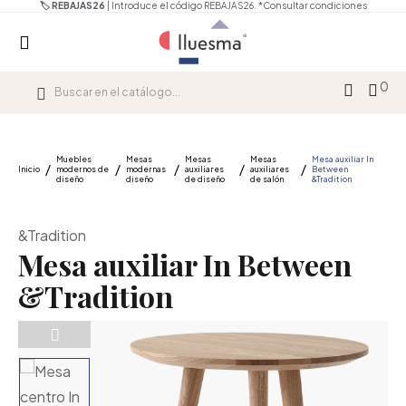
🏷️ REBAJAS26
| Introduce el código REBAJAS26.
*Consultar condiciones
0
Muebles
Mesas
Mesas
Mesas
Mesa auxiliar In
Inicio
modernos de
modernas
auxiliares
auxiliares
Between
diseño
diseño
de diseño
de salón
&Tradition
&Tradition
Mesa auxiliar In Between
&Tradition