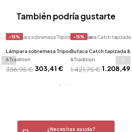
También podría gustarte
-15%
-15%
Lámpara sobremesa Tripod
Butaca Catch tapizada &T
&Tradition
&Tradition
&Tradition
303,41 €
1.208,49
356,95 €
1.421,75 €
¿Necesitas ayuda?