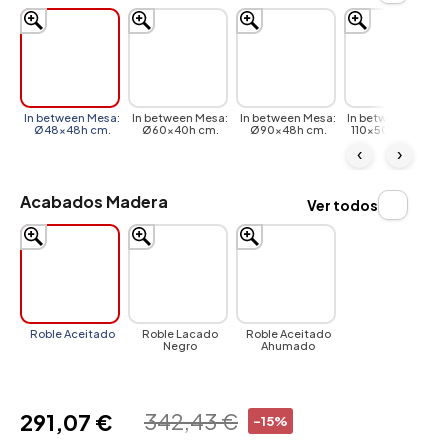
In between Mesa:
In between Mesa:
In between Mesa:
In between Mesa-
Ø48x48h cm.
Ø60x40h cm.
Ø90x48h cm.
110x50x48h cm.
‹
›
Acabados Madera
Ver todos
Roble Aceitado
Roble Lacado
Roble Aceitado
Negro
Ahumado
342,43 €
291,07 €
-15%