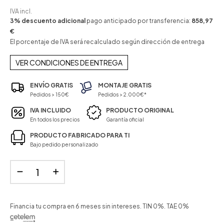
IVA incl.
3% descuento adicional
pago anticipado por transferencia:
858,97
€
El porcentaje de IVA será recalculado según dirección de entrega
VER CONDICIONES DE ENTREGA
ENVÍO GRATIS
MONTAJE GRATIS
Pedidos > 150€
Pedidos > 2.000€*
IVA INCLUIDO
PRODUCTO ORIGINAL
En todos los precios
Garantía oficial
PRODUCTO FABRICADO PARA TI
Bajo pedido personalizado
Financia tu compra en 6 meses sin intereses. TIN 0%. TAE 0%