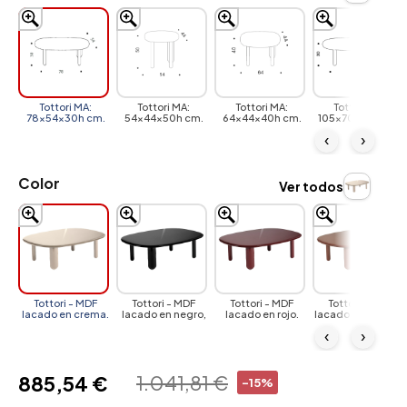
Tottori MA:
Tottori MA:
Tottori MA:
Tottori MA:
78x54x30h cm.
54x44x50h cm.
64x44x40h cm.
105x70x30h cm.
‹
›
Color
Ver todos
Tottori - MDF
Tottori - MDF
Tottori - MDF
Tottori - MDF
lacado en crema.
lacado en negro,
lacado en rojo.
lacado en marrón.
‹
›
1.041,81 €
885,54 €
-15%