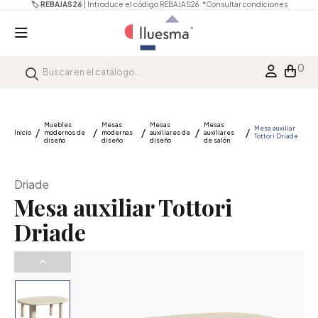
🏷️ REBAJAS26
| Introduce el código REBAJAS26.
*Consultar condiciones
0
Muebles
Mesas
Mesas
Mesas
Mesa auxiliar
Inicio
modernos de
modernas
auxiliares de
auxiliares
Tottori Driade
diseño
diseño
diseño
de salón
Driade
Mesa auxiliar Tottori
Driade