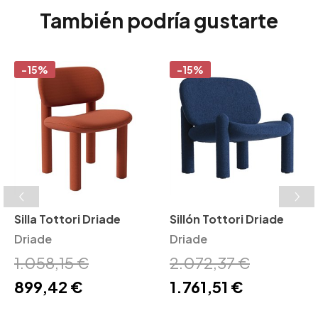
También podría gustarte
-15%
-15%
Silla Tottori Driade
Sillón Tottori Driade
Driade
Driade
1.058,15 €
2.072,37 €
899,42 €
1.761,51 €