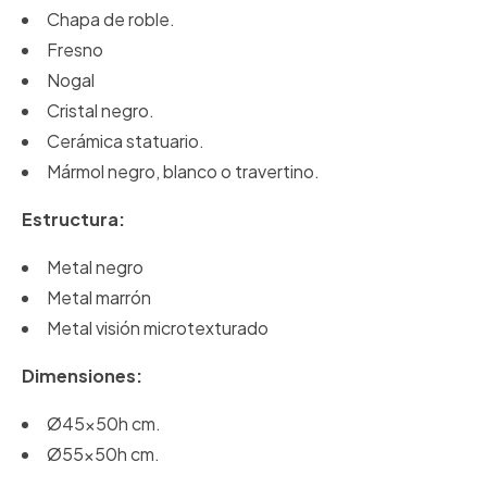
Chapa de roble.
Fresno
Nogal
Cristal negro.
Cerámica statuario.
Mármol negro, blanco o travertino.
Estructura:
Metal negro
Metal marrón
Metal visión microtexturado
Dimensiones:
Ø45x50h cm.
Ø55x50h cm.