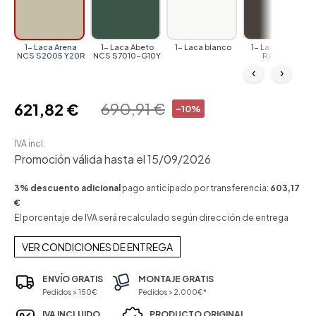
1- Laca Arena
1- Laca Abeto
1- Laca blanco
1- Laca Grafito
NCS S2005 Y20R
NCS S7010-G10Y
RAL7022
‹
›
690,91 €
621,82 €
-10%
IVA incl.
Promoción válida hasta el 15/09/2026
3% descuento adicional
pago anticipado por transferencia:
603,17
€
El porcentaje de IVA será recalculado según dirección de entrega
VER CONDICIONES DE ENTREGA
ENVÍO GRATIS
MONTAJE GRATIS
Pedidos > 150€
Pedidos > 2.000€*
IVA INCLUIDO
PRODUCTO ORIGINAL