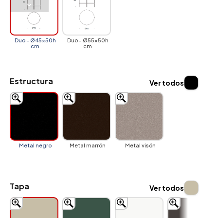
Duo - Ø45x50h
Duo - Ø55x50h
cm
cm
Estructura
Ver todos
Metal negro
Metal marrón
Metal visón
Tapa
Ver todos