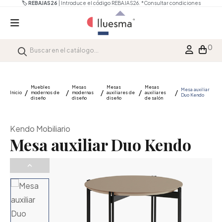
🏷️ REBAJAS26
| Introduce el código REBAJAS26.
*Consultar condiciones
0
Muebles
Mesas
Mesas
Mesas
Mesa auxiliar
Inicio
modernos de
modernas
auxiliares de
auxiliares
Duo Kendo
diseño
diseño
diseño
de salón
Kendo Mobiliario
Mesa auxiliar Duo Kendo