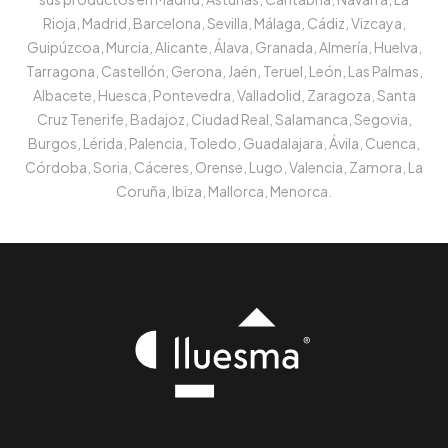
Rioja, Madrid, Barcelona, Sevilla, Málaga, Cádiz, Vizcaya,
Guipúzcoa, Murcia, Alicante, Álava, Granada, Almería, Huelva,
Tarragona, Castellón, Gerona, Jaén, Teruel, León, Las Palmas,
Albacete, Huesca, Pontevedra, Valladolid, Zaragoza, Santa
Cruz Tenerife, Badajoz, Ciudad Real, Salamanca, Segovia,
Burgos, Lérida, Palencia, Toledo, Guadalajara, Ávila, Cuenca,
Córdoba, Soria, Cáceres, Orense, Lugo, Valencia, Zamora, La
Coruña, Ibiza, Mallorca, Menorca.