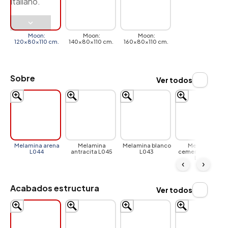
Moon:
Moon:
Moon:
120x80x110 cm.
140x80x110 cm.
160x80x110 cm.
Sobre
Ver todos
Melamina arena
Melamina
Melamina blanco
Melamina
L044
antracita L045
L043
cemento natural
L054
‹
›
Acabados estructura
Ver todos