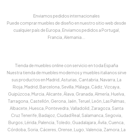
Enviamos pedidos internacionales
Puede comprar muebles de diseño en nuestro sitio web desde
cualquier país de Europa, Enviamos pedidos a Portugal,
Francia, Alemania...
Tienda de muebles online con servicio en toda España
Nuestra tienda de muebles modernos y muebles italianos sirve
sus productos en Madrid, Asturias, Cantabria, Navarra, La
Rioja, Madrid, Barcelona, Sevilla, Málaga, Cádiz, Vizcaya,
Guipúzcoa, Murcia, Alicante, Álava, Granada, Almería, Huelva,
Tarragona, Castellón, Gerona, Jaén, Teruel, León, Las Palmas,
Albacete, Huesca, Pontevedra, Valladolid, Zaragoza, Santa
Cruz Tenerife, Badajoz, Ciudad Real, Salamanca, Segovia,
Burgos, Lérida, Palencia, Toledo, Guadalajara, Ávila, Cuenca,
Córdoba, Soria, Cáceres, Orense, Lugo, Valencia, Zamora, La