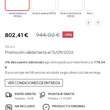
Acero blanco
Acero arena M312
Acero antracita
Acero gris claro
M306
M310
M097
‹
›
944,02 €
802,41 €
-15%
IVA incl.
Promoción válida hasta el 15/09/2026
3% descuento adicional
pago anticipado por transferencia:
778,34
€
El porcentaje de IVA será recalculado según dirección de entrega
VER CONDICIONES DE ENTREGA
ENVÍO GRATIS
MONTAJE GRATIS
Pedidos > 150€
Pedidos > 2.000€*
IVA INCLUIDO
PRODUCTO ORIGINAL