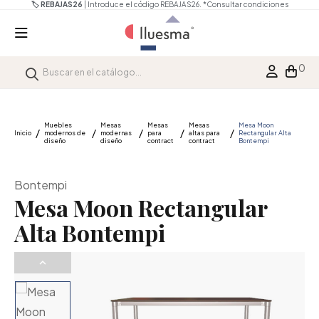
🏷️ REBAJAS26
| Introduce el código REBAJAS26.
*Consultar condiciones
0
Muebles
Mesas
Mesas
Mesas
Mesa Moon
Inicio
modernos de
modernas
para
altas para
Rectangular Alta
diseño
diseño
contract
contract
Bontempi
Bontempi
Mesa Moon Rectangular
Alta Bontempi