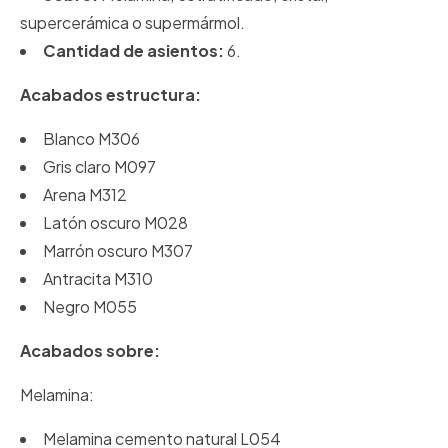
supercerámica o supermármol.
Cantidad de asientos:
6.
Acabados estructura:
Blanco M306
Gris claro M097
Arena M312
Latón oscuro M028
Marrón oscuro M307
Antracita M310
Negro M055
Acabados sobre:
Melamina:
Melamina cemento natural L054