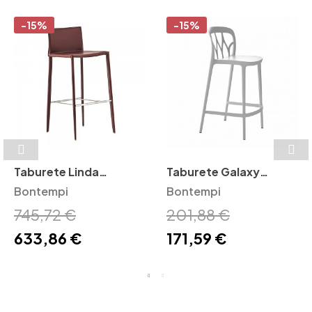
-15%
-15%
Taburete Linda
Taburete Galaxy
Bontempi
Bontempi
Bontempi
Bontempi
745,72 €
201,88 €
633,86 €
171,59 €