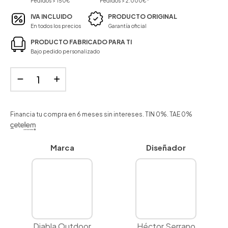
Pedidos > 150€
Pedidos > 2.000€*
IVA INCLUIDO
PRODUCTO ORIGINAL
En todos los precios
Garantía oficial
PRODUCTO FABRICADO PARA TI
Bajo pedido personalizado
Financia tu compra en 6 meses sin intereses. TIN 0%. TAE 0%
Marca
Diseñador
Diabla Outdoor
Héctor Serrano