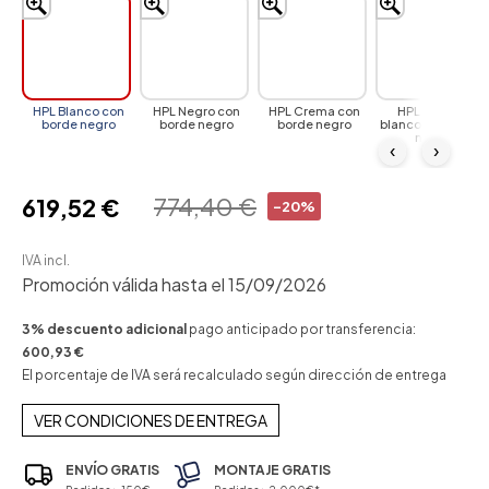
HPL Blanco con
HPL Negro con
HPL Crema con
HPL Mármol
borde negro
borde negro
borde negro
blanco con borde
negro
‹
›
774,40 €
619,52 €
-20%
IVA incl.
Promoción válida hasta el 15/09/2026
3% descuento adicional
pago anticipado por transferencia:
600,93 €
El porcentaje de IVA será recalculado según dirección de entrega
VER CONDICIONES DE ENTREGA
ENVÍO GRATIS
MONTAJE GRATIS