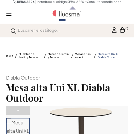
🏷️ REBAJAS26
| Introduce el código REBAJAS26.
*Consultar condiciones
0
Muebles de
Mesas de Jardín
Mesas altas
Mesa alta Uni XL
Inicio
Jardín y Terraza
y Terraza
exterior
Diabla Outdoor
Diabla Outdoor
Mesa alta Uni XL Diabla
Outdoor