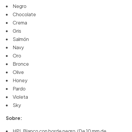
Negro
Chocolate
Crema
Gris
Salmón
Navy
Oro
Bronce
Olive
Honey
Pardo
Violeta
Sky
Sobre:
HPL Blanco con borde negro (De 10 mm de