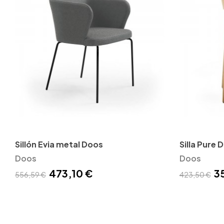
Sillón Evia metal Doos
Silla Pure 
Doos
Doos
473,10 €
3
556,59 €
423,50 €