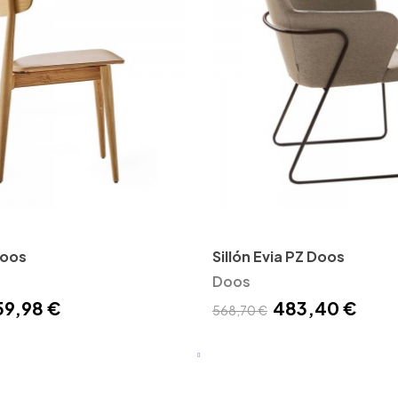
Doos
Sillón Evia PZ Doos
Doos
59,98 €
483,40 €
568,70 €