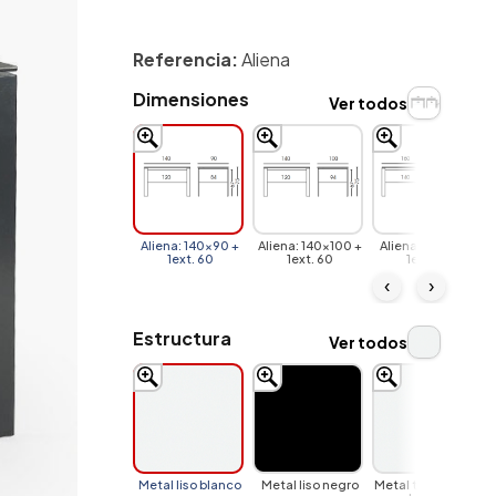
Referencia:
Aliena
Dimensiones
Ver todos
Aliena: 140x90 +
Aliena: 140x100 +
Aliena: 160x90 +
1ext. 60
1ext. 60
1ext. 60
‹
›
Estructura
Ver todos
Metal liso blanco
Metal liso negro
Metal texturizado