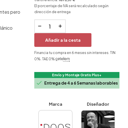
El porcentaje de IVA será recalculado según
entes pero
dirección de entrega
lánico
Añadir a la cesta
Financia tu compra en 6 meses sin intereses. TIN
0%. TAE 0%
Envío y Montaje Gratis Plus+

Entrega de 4 a 6 Semanas laborables
Marca
Diseñador