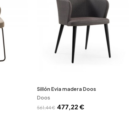
Sillón Evia madera Doos
Doos
477,22 €
561,44 €