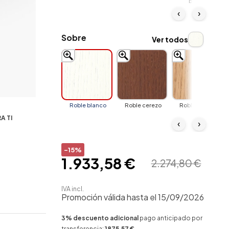
blanco
‹
›
Sobre
Ver todos
Roble blanco
Roble cerezo
Roble natural
A TI
‹
›
-15%
1.933,58 €
2.274,80 €
IVA incl.
Promoción válida hasta el 15/09/2026
3% descuento adicional
pago anticipado por
transferencia:
1875,57 €