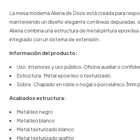
La mesa moderna Aliena de Doos está creada para respon
manteniendo un diseño elegante con líneas depuradas, sut
Aliena combina una estructura de metal pintura epoxi lis
integrado con un sistema de extensión.
Información del producto:
Uso: Interiores y uso público, Oficina auxiliar o confi
Estructura: Metal epoxi liso o texturizado.
Sobre: Chapado en roble o nogal o porcelánico 3mm p
Acabados estructura:
Metal liso negro
Metal liso blanco
Metal texturizado blanco
Metal texturizado grafito