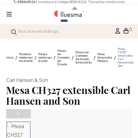
🏷️ REBAJAS26
| Introduce el código REBAJAS26.
*Consultar condiciones
0
Mesa
Mesas
Mesas de
CH327
Muebles
Mesas
de
Mesa
Comedor
extensible
Inicio
modernos
modernas
Comedor
Extensible
de diseño
Carl
de diseño
diseño
de
Madera
Extensibles
Hansen and
Diseño
Son
Carl Hansen & Son
Mesa CH327 extensible Carl
Hansen and Son