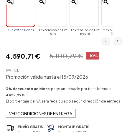
Sin extensiones
1 extensión en DM
1 extensión en DM
2 extensiones en
gris
negro
DM gris
‹
›
5.100,79 €
4.590,71 €
-10%
IVA incl.
Promoción válida hasta el 15/09/2026
3% descuento adicional
pago anticipado por transferencia:
4452,99 €
El porcentaje de IVA será recalculado según dirección de entrega
VER CONDICIONES DE ENTREGA
ENVÍO GRATIS
MONTAJE GRATIS