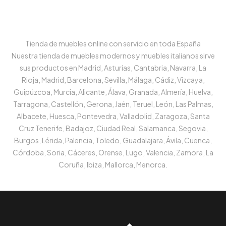
Tienda de muebles online con servicio en toda España
Nuestra tienda de muebles modernos y muebles italianos sirve
sus productos en Madrid, Asturias, Cantabria, Navarra, La
Rioja, Madrid, Barcelona, Sevilla, Málaga, Cádiz, Vizcaya,
Guipúzcoa, Murcia, Alicante, Álava, Granada, Almería, Huelva,
Tarragona, Castellón, Gerona, Jaén, Teruel, León, Las Palmas,
Albacete, Huesca, Pontevedra, Valladolid, Zaragoza, Santa
Cruz Tenerife, Badajoz, Ciudad Real, Salamanca, Segovia,
Burgos, Lérida, Palencia, Toledo, Guadalajara, Ávila, Cuenca,
Córdoba, Soria, Cáceres, Orense, Lugo, Valencia, Zamora, La
Coruña, Ibiza, Mallorca, Menorca.