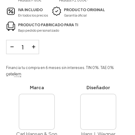
Pedidos > 150€
Pedidos > 2.000€*
IVA INCLUIDO
PRODUCTO ORIGINAL
En todos los precios
Garantía oficial
PRODUCTO FABRICADO PARA TI
Bajo pedido personalizado
Financia tu compra en 6 meses sin intereses. TIN 0%. TAE 0%
Marca
Diseñador
Carl Hansen & Son
Hans J. Wegner