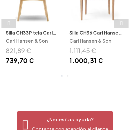
Silla CH33P tela Carl
Silla CH36 Carl Hansen
Hansen and Son
Carl Hansen & Son
and Son
Carl Hansen & Son
821,89 €
1.111,45 €
739,70 €
1.000,31 €
¿Necesitas ayuda?
Contacta con atención al cliente