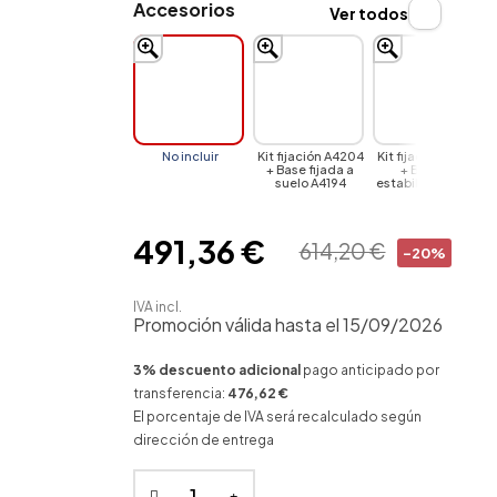
Accesorios
Ver todos
No incluir
Kit fijación A4204
Kit fijación A4204
+ Base fijada a
+ Base de
suelo A4194
estabilidad A4197
491,36 €
614,20 €
-20%
IVA incl.
Promoción válida hasta el 15/09/2026
3% descuento adicional
pago anticipado por
transferencia:
476,62 €
El porcentaje de IVA será recalculado según
dirección de entrega