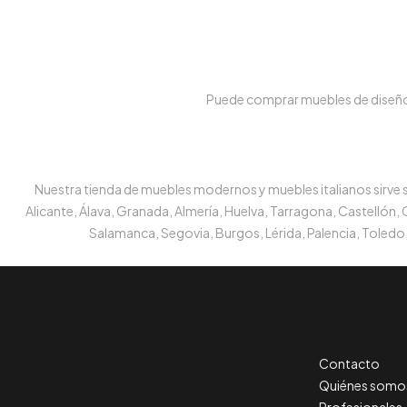
Puede comprar muebles de diseño e
Nuestra tienda de muebles modernos y muebles italianos sirve su
Alicante, Álava, Granada, Almería, Huelva, Tarragona, Castellón,
Salamanca, Segovia, Burgos, Lérida, Palencia, Toledo,
Contacto
Quiénes somo
Profesionales