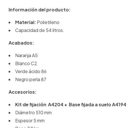
Información del producto:
Material:
Polietileno
Capacidad de 54 litros.
Acabados:
Naranja A5
Blanco C2
Verde ácido 86
Negro perla 87
Accesorios:
Kit de fijación A4204 + Base fijada a suelo A4194
Diámetro 510 mm
Espesor 5 mm