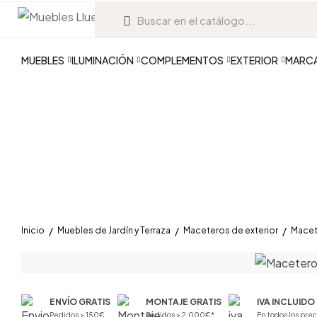
MUEBLES
ILUMINACIÓN
COMPLEMENTOS
EXTERIOR
MARC
Inicio
Muebles de Jardín y Terraza
Maceteros de exterior
Macet
ENVÍO GRATIS
MONTAJE GRATIS
IVA INCLUIDO
Pedidos > 150€
Pedidos > 2.000€*
En todos los prec