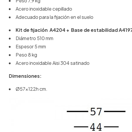
Peso 7,9 kg
Acero inoxidable cepillado
Adecuado para la fijación en el suelo
Kit de fijación A4204 + Base de estabilidad A419
Diámetro 510 mm
Espesor 5 mm
Peso 8 kg
Acero inoxidable Aisi 304 satinado
Dimensiones:
Ø57x122h cm.