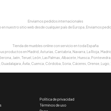
Enviamos pedidos internacionales
n nuestro sitio web desde cualquier país de Europa, Enviamos pedido
Tienda de muebles online con servicio en toda España
s productos en Madrid, Asturias, Cantabria, Navarra, La Rioja, Madrid
 Gerona, Jaén, Teruel, León, Las Palmas, Albacete, Huesca, Pontevedra,
 Guadalajara, Ávila, Cuenca, Córdoba, Soria, Cáceres, Orense, Lugo, 
Política de privacidad
s
Términos de uso
Pago