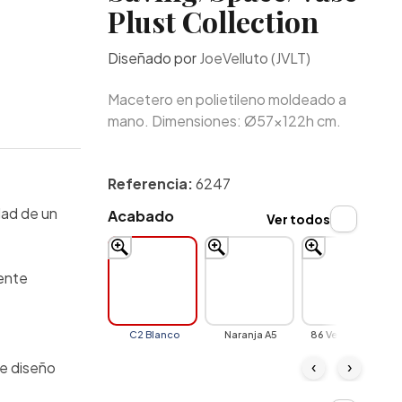
Plust Collection
Diseñado por
JoeVelluto (JVLT)
Macetero en polietileno moldeado a
mano. Dimensiones: Ø57x122h cm.
Referencia:
6247
dad de un
Acabado
Ver todos
ente
C2 Blanco
Naranja A5
86 Verde Ácido
‹
›
de diseño