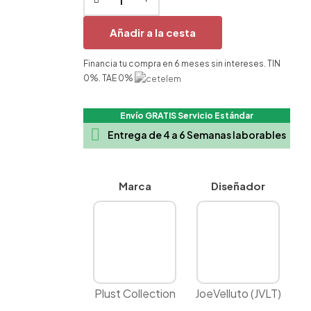
Añadir a la cesta
Financia tu compra en 6 meses sin intereses. TIN
0%. TAE 0%
Envío GRATIS Servicio Estándar

Entrega de 4 a 6 Semanas laborables
Marca
Diseñador
Plust Collection
JoeVelluto (JVLT)