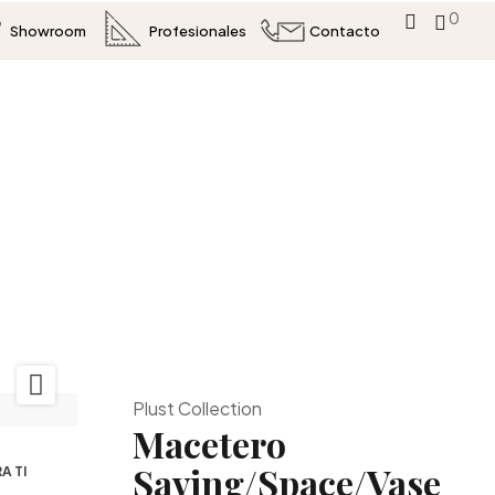
0
Showroom
Profesionales
Contacto

Plust Collection
Macetero
Saving/Space/Vase
A TI