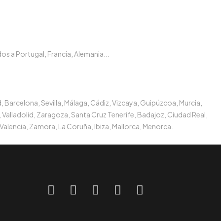
s a Portugal, Francia, Alemania...
, Barcelona, Sevilla, Málaga, Cádiz, Vizcaya, Guipúzcoa, Murcia,
 Valladolid, Zaragoza, Santa Cruz Tenerife, Badajoz, Ciudad Real,
Valencia, Zamora, La Coruña, Ibiza, Mallorca, Menorca.