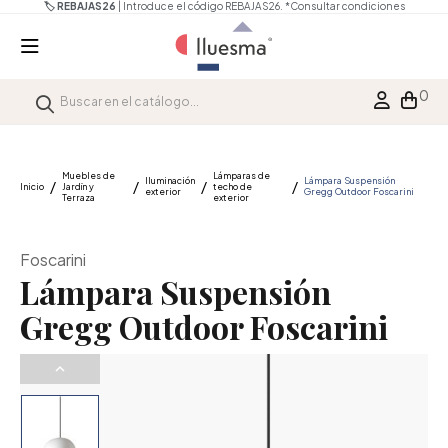
🏷️ REBAJAS26
| Introduce el código REBAJAS26.
*Consultar condiciones
0
Muebles de
Lámparas de
Iluminación
Lámpara Suspensión
Inicio
Jardín y
techo de
exterior
Gregg Outdoor Foscarini
Terraza
exterior
Foscarini
Lámpara Suspensión
Gregg Outdoor Foscarini