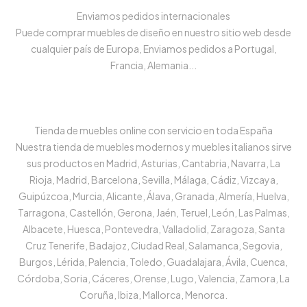
Enviamos pedidos internacionales
Puede comprar muebles de diseño en nuestro sitio web desde
cualquier país de Europa, Enviamos pedidos a Portugal,
Francia, Alemania...
Tienda de muebles online con servicio en toda España
Nuestra tienda de muebles modernos y muebles italianos sirve
sus productos en Madrid, Asturias, Cantabria, Navarra, La
Rioja, Madrid, Barcelona, Sevilla, Málaga, Cádiz, Vizcaya,
Guipúzcoa, Murcia, Alicante, Álava, Granada, Almería, Huelva,
Tarragona, Castellón, Gerona, Jaén, Teruel, León, Las Palmas,
Albacete, Huesca, Pontevedra, Valladolid, Zaragoza, Santa
Cruz Tenerife, Badajoz, Ciudad Real, Salamanca, Segovia,
Burgos, Lérida, Palencia, Toledo, Guadalajara, Ávila, Cuenca,
Córdoba, Soria, Cáceres, Orense, Lugo, Valencia, Zamora, La
Coruña, Ibiza, Mallorca, Menorca.