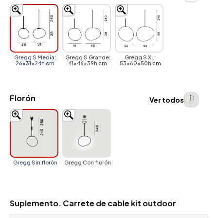
Gregg S Media:
Gregg S Grande:
Gregg S XL:
26x31x24h cm
41x46x39h cm
53x60x50h cm
Florón
Ver todos
Gregg Sin florón
Gregg Con florón
Suplemento. Carrete de cable kit outdoor