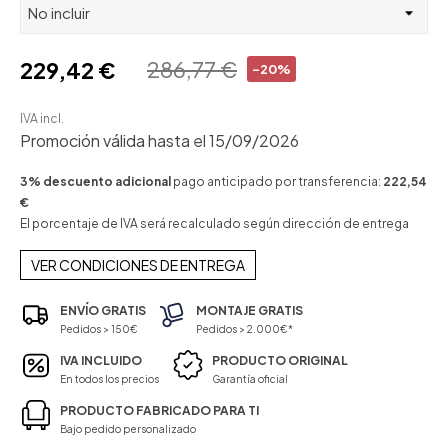
286,77 €
229,42 €
-20%
IVA incl.
Promoción válida hasta el 15/09/2026
3% descuento adicional
pago anticipado por transferencia:
222,54
€
El porcentaje de IVA será recalculado según dirección de entrega
VER CONDICIONES DE ENTREGA
ENVÍO GRATIS
MONTAJE GRATIS
Pedidos > 150€
Pedidos > 2.000€*
IVA INCLUIDO
PRODUCTO ORIGINAL
En todos los precios
Garantía oficial
PRODUCTO FABRICADO PARA TI
Bajo pedido personalizado