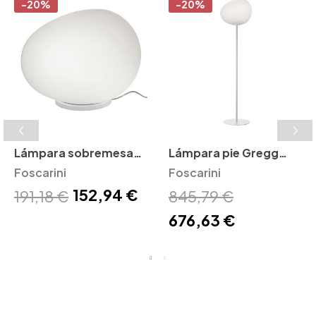
-20%
-20%
Lámpara sobremesa
Lámpara pie Gregg
Gregg Foscarini
Foscarini
Foscarini
Foscarini
152,94 €
191,18 €
845,79 €
676,63 €