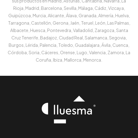
sus productos en Madrid, Asturias, Cantabria, Navarra, La
Rioja, Madrid, Barcelona, Sevilla, Málaga, Cádiz, Vizcaya,
Guipúzcoa, Murcia, Alicante, Álava, Granada, Almería, Huelva,
Tarragona, Castellón, Gerona, Jaén, Teruel, León, Las Palmas,
Albacete, Huesca, Pontevedra, Valladolid, Zaragoza, Santa
Cruz Tenerife, Badajoz, Ciudad Real, Salamanca, Segovia,
Burgos, Lérida, Palencia, Toledo, Guadalajara, Ávila, Cuenca,
Córdoba, Soria, Cáceres, Orense, Lugo, Valencia, Zamora, La
Coruña, Ibiza, Mallorca, Menorca.