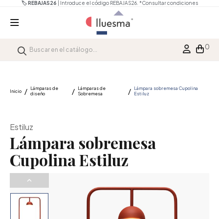
🏷️ REBAJAS26
| Introduce el código REBAJAS26.
*Consultar condiciones
0
Lámparas de
Lámparas de
Lámpara sobremesa Cupolina
Inicio
diseño
Sobremesa
Estiluz
Estiluz
Lámpara sobremesa
Cupolina Estiluz