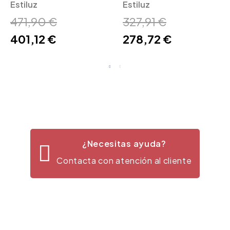
Estiluz
Estiluz
Cupolina 3934 Estiluz
Estiluz
471,90 €
327,91 €
401,12 €
278,72 €
¿Necesitas ayuda?
Contacta con atención al cliente