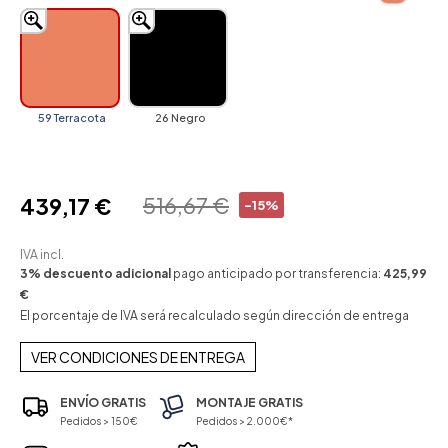
59 Terracota
26 Negro
516,67 €
439,17 €
-15%
IVA incl.
3% descuento adicional
pago anticipado por transferencia:
425,99
€
El porcentaje de IVA será recalculado según dirección de entrega
VER CONDICIONES DE ENTREGA
ENVÍO GRATIS
MONTAJE GRATIS
Pedidos > 150€
Pedidos > 2.000€*