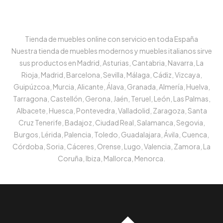
Tienda de muebles online con servicio en toda España
Nuestra tienda de muebles modernos y muebles italianos sirve
sus productos en Madrid, Asturias, Cantabria, Navarra, La
Rioja, Madrid, Barcelona, Sevilla, Málaga, Cádiz, Vizcaya,
Guipúzcoa, Murcia, Alicante, Álava, Granada, Almería, Huelva,
Tarragona, Castellón, Gerona, Jaén, Teruel, León, Las Palmas,
Albacete, Huesca, Pontevedra, Valladolid, Zaragoza, Santa
Cruz Tenerife, Badajoz, Ciudad Real, Salamanca, Segovia,
Burgos, Lérida, Palencia, Toledo, Guadalajara, Ávila, Cuenca,
Córdoba, Soria, Cáceres, Orense, Lugo, Valencia, Zamora, La
Coruña, Ibiza, Mallorca, Menorca.