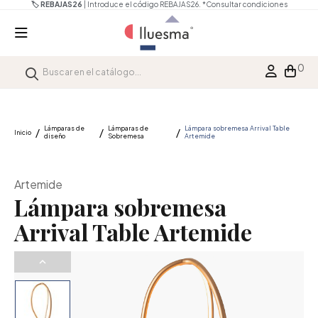
🏷️ REBAJAS26
| Introduce el código REBAJAS26.
*Consultar condiciones
0
Lámparas de
Lámparas de
Lámpara sobremesa Arrival Table
Inicio
diseño
Sobremesa
Artemide
Artemide
Lámpara sobremesa
Arrival Table Artemide