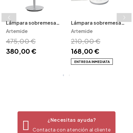
Lámpara sobremesa
Lámpara sobremesa
Castore Artemide
Artemide
Nessino Artemide
Artemide
475,00 €
210,00 €
380,00 €
168,00 €
ENTREGA INMEDIATA
¿Necesitas ayuda?
Contacta con atención al cliente