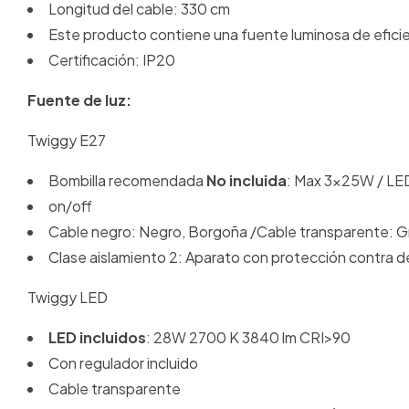
Longitud del cable: 330 cm
Este producto contiene una fuente luminosa de eficie
Certificación: IP20
Fuente de luz:
Twiggy E27
Bombilla recomendada
No incluida
: Max 3x25W / LED
on/off
Cable negro: Negro, Borgoña /Cable transparente: Gr
Clase aislamiento 2: Aparato con protección contra de
Twiggy LED
LED incluidos
: 28W 2700 K 3840 lm CRI>90
Con regulador incluido
Cable transparente