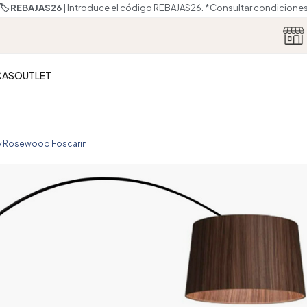
🏷️ REBAJAS26
| Introduce el código REBAJAS26.
*Consultar condicione
CAS
OUTLET
y Rosewood Foscarini