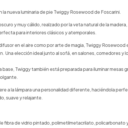
en la nueva luminaria de pie Twiggy Rosewood de Foscarini.
uro y muy cálido, realzado por la veta natural de la madera,
rfecta para interiores clásicos y atemporales.
n difusor en el aire como por arte de magia, Twiggy Rosewood 
. Una elección ideal junto al sofá, en salones, comedores y l
 la base, Twiggy también está preparada para iluminar mesas g
colgante.
fiere a la lámpara una personalidad diferente, haciéndola perf
o, suave y relajante.
ibra de vidrio pintado, polimetilmetacrilato, policarbonato y