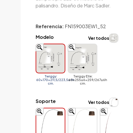
palisandro. Diseño de Marc Sadler.
Referencia:
FN159003EW1_52
Modelo
Ver todos
Twiggy:
Twiggy Elle:
60x170x211,5/223,5±6h
60x255±6x259/267±6h
cm.
cm.
Soporte
Ver todos