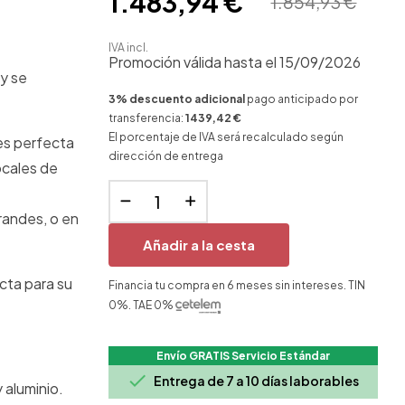
1.483,94 €
1.854,93 €
IVA incl.
Promoción válida hasta el 15/09/2026
 y se
3% descuento adicional
pago anticipado por
transferencia:
1439,42 €
El porcentaje de IVA será recalculado según
es perfecta
dirección de entrega
ocales de
randes, o en
Añadir a la cesta
ecta para su
Financia tu compra en 6 meses sin intereses. TIN
0%. TAE 0%
Envío GRATIS Servicio Estándar

Entrega de 7 a 10 días laborables
 aluminio.