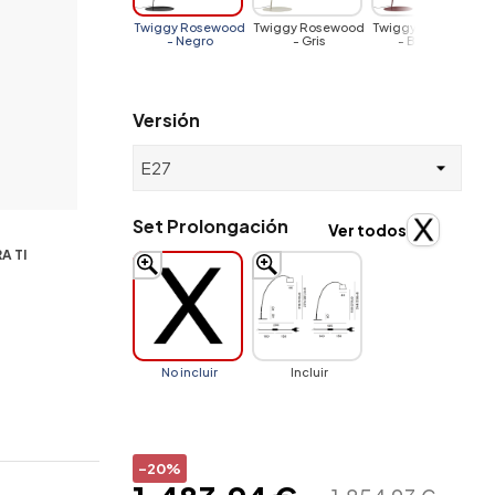
Twiggy Rosewood
Twiggy Rosewood
Twiggy Rosewood
- Negro
- Gris
- Borgoña
Versión
Set Prolongación
Ver todos
A TI
No incluir
Incluir
-20%