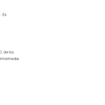
. Es
D, de los
 intermedia