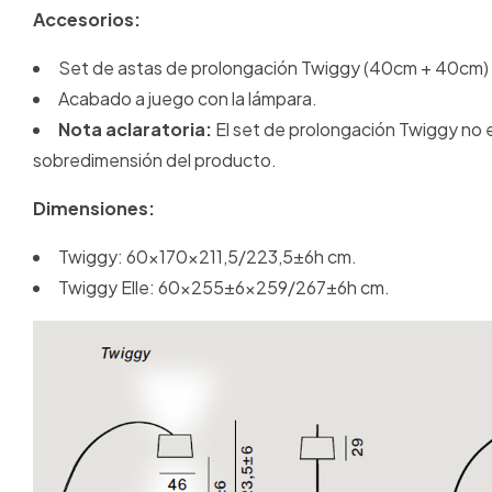
Accesorios:
Set de astas de prolongación Twiggy (40cm + 40cm)
Acabado a juego con la lámpara.
Nota aclaratoria:
El set de prolongación Twiggy no 
sobredimensión del producto.
Dimensiones:
Twiggy: 60x170x211,5/223,5±6h cm.
Twiggy Elle: 60x255±6x259/267±6h cm.