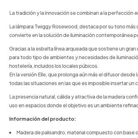
La tradición y la innovación se combinan a la perfección 
La lámpara Twiggy Rosewood, destaca por su tono más osc
convierte en la solución de iluminación contemporánea pe
Gracias a la esbelta línea arqueada que sostiene un gra
para todo tipo de ambientes y necesidades de iluminación
hostelería, incluidos los locales púbicos.
En la versión Elle, que prolonga aún más el difusor desde
todas las situaciones en las que es imposible insertar un 
La presencia natural, cálida y atractiva de la madera con
uso en espacios donde el objetivo es un ambiente refinad
Información del producto:
Madera de palisandro, material compuesto con base de f