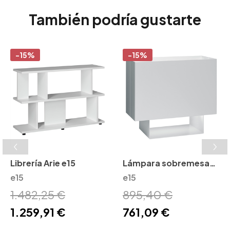
También podría gustarte
-15%
-15%
Librería Arie e15
Lámpara sobremesa
e15
Seam One e15
e15
1.482,25 €
895,40 €
1.259,91 €
761,09 €