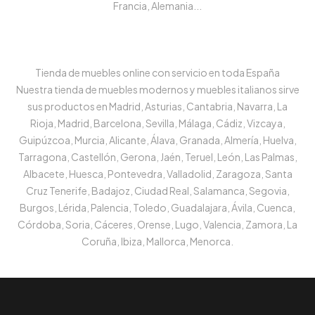
Francia, Alemania...
Tienda de muebles online con servicio en toda España
Nuestra tienda de muebles modernos y muebles italianos sirve
sus productos en Madrid, Asturias, Cantabria, Navarra, La
Rioja, Madrid, Barcelona, Sevilla, Málaga, Cádiz, Vizcaya,
Guipúzcoa, Murcia, Alicante, Álava, Granada, Almería, Huelva,
Tarragona, Castellón, Gerona, Jaén, Teruel, León, Las Palmas,
Albacete, Huesca, Pontevedra, Valladolid, Zaragoza, Santa
Cruz Tenerife, Badajoz, Ciudad Real, Salamanca, Segovia,
Burgos, Lérida, Palencia, Toledo, Guadalajara, Ávila, Cuenca,
Córdoba, Soria, Cáceres, Orense, Lugo, Valencia, Zamora, La
Coruña, Ibiza, Mallorca, Menorca.