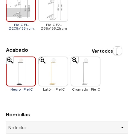
Pie IC F1-
Pie IC F2-
Ø27,5x135h cm.
Ø38x185,2h cm
Acabado
Ver todos
Negro - Pie IC
Latón - Pie IC
Cromado - Pie IC
Bombillas