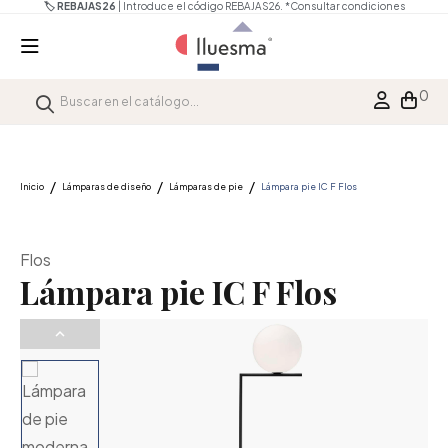
🏷️ REBAJAS26
| Introduce el código REBAJAS26.
*Consultar condiciones
0
Inicio
Lámparas de diseño
Lámparas de pie
Lámpara pie IC F Flos
Flos
Lámpara pie IC F Flos