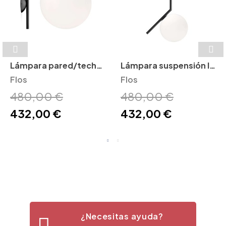
Lámpara pared/techo
Lámpara suspensión IC
IC C/W Flos
Flos
S Flos
Flos
480,00 €
480,00 €
432,00 €
432,00 €
¿Necesitas ayuda?