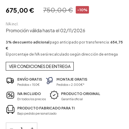
750,00 €
675,00 €
-10%
IVA incl.
Promoción válida hasta el 02/11/2026
3% descuento adicional
pago anticipado por transferencia:
654,75
€
El porcentaje de IVA será recalculado según dirección de entrega
VER CONDICIONES DE ENTREGA
ENVÍO GRATIS
MONTAJE GRATIS
Pedidos > 150€
Pedidos > 2.000€*
IVA INCLUIDO
PRODUCTO ORIGINAL
En todos los precios
Garantía oficial
PRODUCTO FABRICADO PARA TI
Bajo pedido personalizado