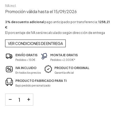
IVA incl.
Promoción válida hasta el 15/09/2026
3% descuento adicional
pago anticipado por transferencia:
1258,21
€
El porcentaje de IVA será recalculado según dirección de entrega
VER CONDICIONES DE ENTREGA
ENVÍO GRATIS
MONTAJE GRATIS
Pedidos > 150€
Pedidos > 2.000€*
IVA INCLUIDO
PRODUCTO ORIGINAL
En todos los precios
Garantía oficial
PRODUCTO FABRICADO PARA TI
Bajo pedido personalizado