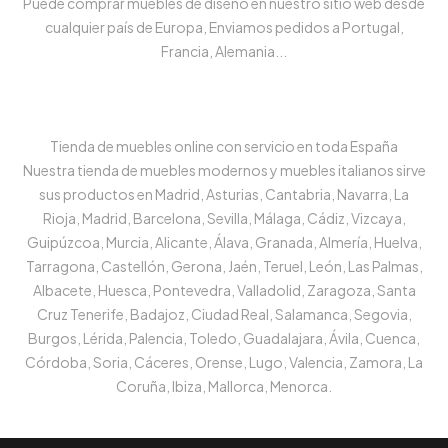
Puede comprar muebles de diseño en nuestro sitio web desde
cualquier país de Europa, Enviamos pedidos a Portugal,
Francia, Alemania...
Tienda de muebles online con servicio en toda España
Nuestra tienda de muebles modernos y muebles italianos sirve
sus productos en Madrid, Asturias, Cantabria, Navarra, La
Rioja, Madrid, Barcelona, Sevilla, Málaga, Cádiz, Vizcaya,
Guipúzcoa, Murcia, Alicante, Álava, Granada, Almería, Huelva,
Tarragona, Castellón, Gerona, Jaén, Teruel, León, Las Palmas,
Albacete, Huesca, Pontevedra, Valladolid, Zaragoza, Santa
Cruz Tenerife, Badajoz, Ciudad Real, Salamanca, Segovia,
Burgos, Lérida, Palencia, Toledo, Guadalajara, Ávila, Cuenca,
Córdoba, Soria, Cáceres, Orense, Lugo, Valencia, Zamora, La
Coruña, Ibiza, Mallorca, Menorca.