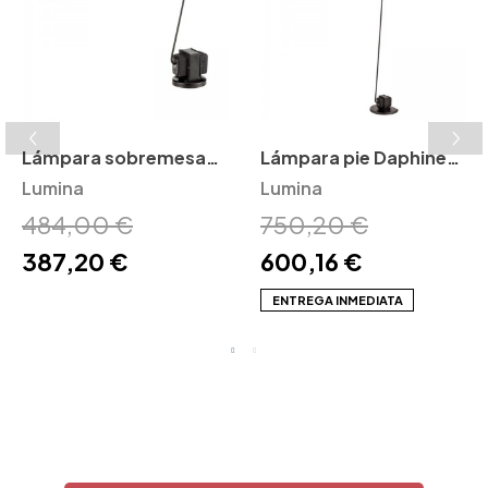
Lámpara sobremesa
Lámpara pie Daphine
Daphine Classic
Lumina
Terra Led Lumina
Lumina
Lumina
484,00 €
750,20 €
387,20 €
600,16 €
ENTREGA INMEDIATA