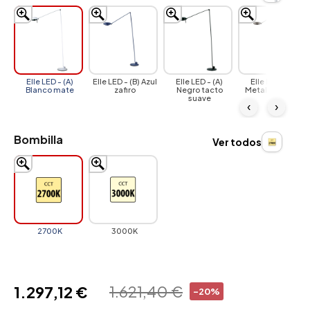
Elle LED - (A)
Elle LED - (B) Azul
Elle LED - (A)
Elle LED - (B)
Blanco mate
zafiro
Negro tacto
Metallic bronze
suave
‹
›
Bombilla
Ver todos
2700K
3000K
1.621,40 €
1.297,12 €
-20%