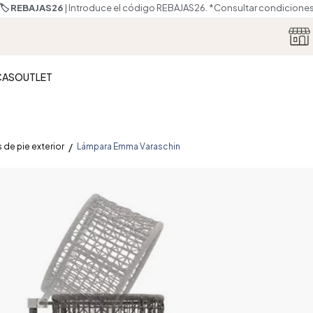
🏷️ REBAJAS26
| Introduce el código REBAJAS26.
*Consultar condicione
CAS
OUTLET
 de pie exterior
Lámpara Emma Varaschin