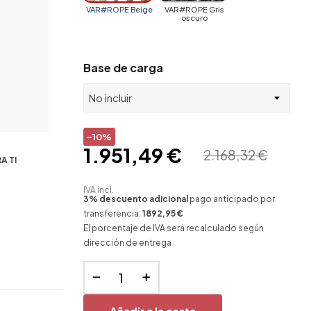
VAR#ROPE Beige
VAR#ROPE Gris
oscuro
Base de carga
-10%
1.951,49 €
2.168,32 €
A TI
IVA incl.
3% descuento adicional
pago anticipado por
transferencia:
1892,95 €
El porcentaje de IVA será recalculado según
dirección de entrega
Añadir a la cesta