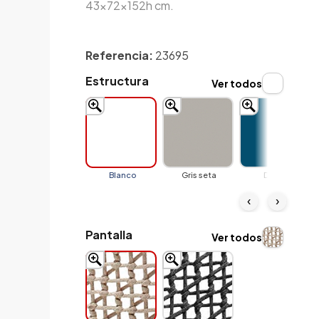
43x72x152h cm.
Referencia:
23695
Estructura
Ver todos
Blanco
Gris seta
Denim
‹
›
Pantalla
Ver todos