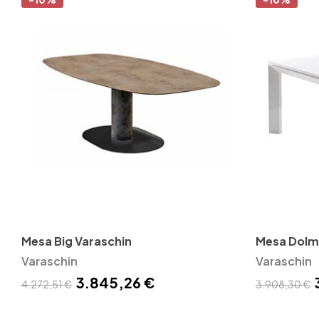
Mesa Big Varaschin
Mesa Dolme
Varaschin
Varaschin
3.845,26 €
4.272,51 €
3.908,30 €