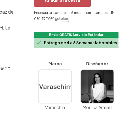
apaz de
Financia tu compra en 6 meses sin intereses. TIN
0%. TAE 0%
M. La
Envío GRATIS Servicio Estándar

Entrega de 4 a 6 Semanas laborables
Marca
Diseñador
 360°.
Varaschin
Monica Armani