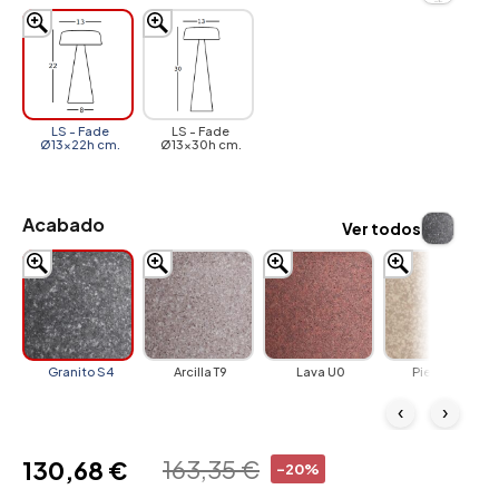
LS - Fade
LS - Fade
Ø13x22h cm.
Ø13x30h cm.
Acabado
Ver todos
Granito S4
Arcilla T9
Lava U0
Piedra U4
‹
›
163,35 €
130,68 €
-20%