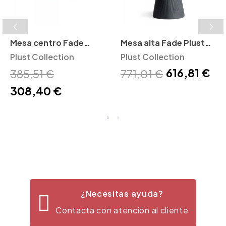
Mesa centro Fade
Mesa alta Fade Plust
Coffee Plust
Plust Collection
Collection
Plust Collection
616,81 €
Collection
385,51 €
771,01 €
308,40 €
¿Necesitas ayuda?
Contacta con atención al cliente