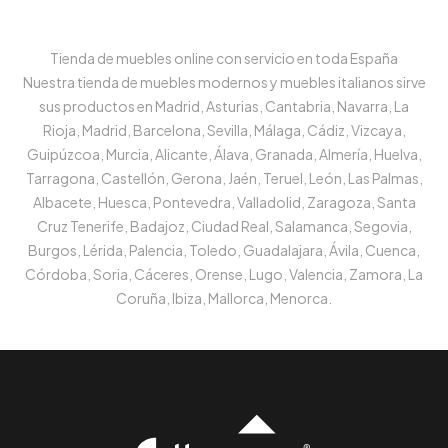
Tienda de muebles online con servicio en toda España
Nuestra tienda de muebles modernos y muebles italianos sirve
sus productos en Madrid, Asturias, Cantabria, Navarra, La
Rioja, Madrid, Barcelona, Sevilla, Málaga, Cádiz, Vizcaya,
Guipúzcoa, Murcia, Alicante, Álava, Granada, Almería, Huelva,
Tarragona, Castellón, Gerona, Jaén, Teruel, León, Las Palmas,
Albacete, Huesca, Pontevedra, Valladolid, Zaragoza, Santa
Cruz Tenerife, Badajoz, Ciudad Real, Salamanca, Segovia,
Burgos, Lérida, Palencia, Toledo, Guadalajara, Ávila, Cuenca,
Córdoba, Soria, Cáceres, Orense, Lugo, Valencia, Zamora, La
Coruña, Ibiza, Mallorca, Menorca.