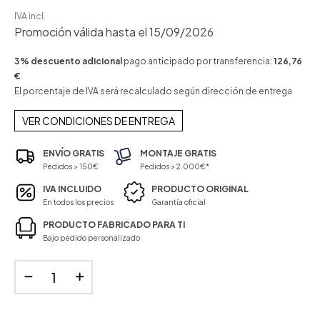
IVA incl.
Promoción válida hasta el 15/09/2026
3% descuento adicional
pago anticipado por transferencia:
126,76
€
El porcentaje de IVA será recalculado según dirección de entrega
VER CONDICIONES DE ENTREGA
ENVÍO GRATIS
MONTAJE GRATIS
Pedidos > 150€
Pedidos > 2.000€*
IVA INCLUIDO
PRODUCTO ORIGINAL
En todos los precios
Garantía oficial
PRODUCTO FABRICADO PARA TI
Bajo pedido personalizado