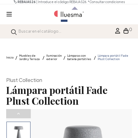
🏷️ REBAJAS26
| Introduce el código REBAJAS26.
*Consultar condiciones
0
Muebles de
Iluminación
Lámparas con
Lámpara portátil Fade
Inicio
Jardín y Terraza
exterior
batería portátiles
Plust Collection
Plust Collection
Lámpara portátil Fade
Plust Collection