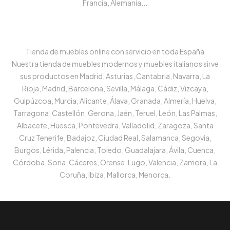
Francia, Alemania...
Tienda de muebles online con servicio en toda España
Nuestra tienda de muebles modernos y muebles italianos sirve
sus productos en Madrid, Asturias, Cantabria, Navarra, La
Rioja, Madrid, Barcelona, Sevilla, Málaga, Cádiz, Vizcaya,
Guipúzcoa, Murcia, Alicante, Álava, Granada, Almería, Huelva,
Tarragona, Castellón, Gerona, Jaén, Teruel, León, Las Palmas,
Albacete, Huesca, Pontevedra, Valladolid, Zaragoza, Santa
Cruz Tenerife, Badajoz, Ciudad Real, Salamanca, Segovia,
Burgos, Lérida, Palencia, Toledo, Guadalajara, Ávila, Cuenca,
Córdoba, Soria, Cáceres, Orense, Lugo, Valencia, Zamora, La
Coruña, Ibiza, Mallorca, Menorca.