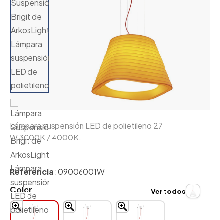
Lámpara suspensión LED de polietileno 27
W 3000K
/
4000K.
Referencia:
09006001W
Color
Ver todos