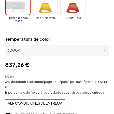
Brigit: Blanco
Brigit: Naranja
Brigit: Rojo
Mate
Temperatura de color
837,26 €
IVA incl.
3% descuento adicional
pago anticipado por transferencia:
812,14
€
El porcentaje de IVA será recalculado según dirección de entrega
VER CONDICIONES DE ENTREGA