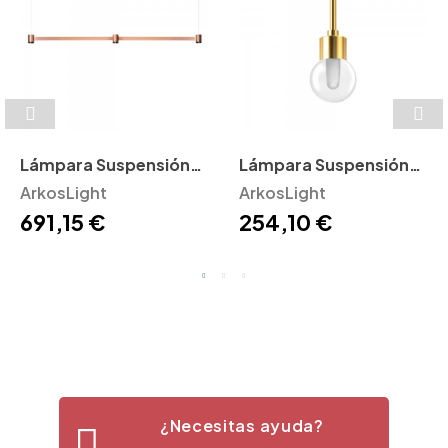
Lámpara Suspensión
Lámpara Suspensión
Art ArkosLight
ArkosLight
Alaska ArkosLight
ArkosLight
691,15 €
254,10 €
¿Necesitas ayuda?