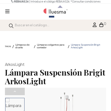
🏷️ REBAJAS26
| Introduce el código REBAJAS26.
*Consultar condiciones
0
Lámparas de
Lámparas colgantes para
Lámpara Suspensión Brigit
Inicio
diseño
comedor
ArkosLight
ArkosLight
Lámpara Suspensión Brigit
ArkosLight